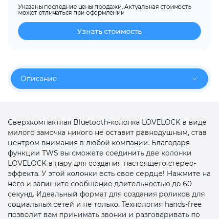
Указаны последние цены продажи. Актуальная стоимость
об оплате Плайтом
может отличаться при оформлении
Узнать стоимость
Остались вопросы?
25
8 800 302-02-51
Описание
plait.ru
раз в 2
недели
Сверхкомпактная Bluetooth-колонка LOVELOCK в виде
милого замочка никого не оставит равнодушным, став
центром внимания в любой компании. Благодаря
функции TWS вы сможете соединить две колонки
LOVELOCK в пару для создания настоящего стерео-
эффекта. У этой колонки есть свое сердце! Нажмите на
него и запишите сообщение длительностью до 60
секунд. Идеальный формат для создания роликов для
социальных сетей и не только. Технология hands-free
позволит вам принимать звонки и разговаривать по