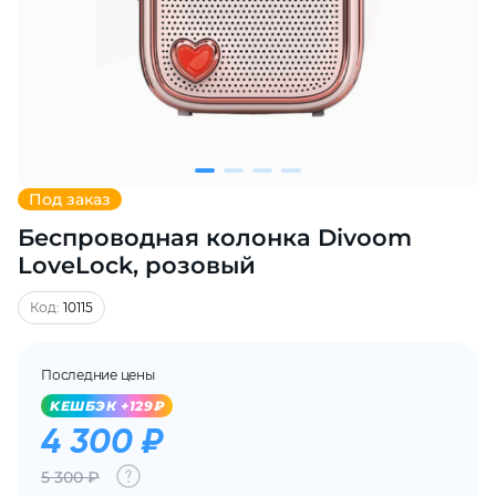
Добавляйте товары
в корзину
Оплачивайте сегодня только
25
% картой любого банка
Под заказ
Беспроводная колонка Divoom
Получайте товар
выбранный способом
LoveLock, розовый
Код:
10115
Оставшиеся
75
% будут
списываться
с вашей карты
Последние цены
по
25
%
каждые 2 недели
KЕШБЭК +129₽
4 300 ₽
5 300 ₽
Подробнее