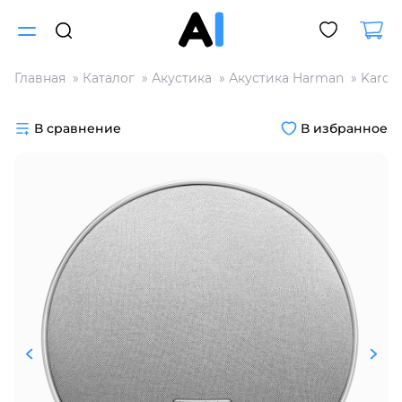
Главная
Каталог
Акустика
Акустика Harman
Kardo
Для клиентов всех банков
В сравнение
В избранное
Разбейте
оплату
на части
без переплат
График платежей
Сегодня
25
%