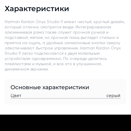
Характеристики
Harman Kardon Onyx Studio 9 имеет чистый, круглый дизайн,
который отлично смотрится везде. Интегрированная
алюминиевая рама также служит прочной ручкой и
подставкой, мягкая, но прочная ткань выглядит стильно и
приятна на ощупь, а удобные силиконовые кнопки сверху
раз в 2 недели
обеспечивают быстрое управление. Harman Kardon Onyx
Studio 9 легко подключается к двум мобильным
устройствам одновременно. По очереди делитесь
плейлистами и музыкой, и все это в улучшенном,
динамичном звучании.
Основные характеристики
Цвет
серый