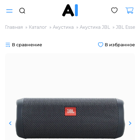
Главная
Каталог
Акустика
Акустика JBL
JBL Essent
Для клиентов всех банков
В сравнение
В избранное
Разбейте
оплату
на части
без переплат
График платежей
Сегодня
25
%