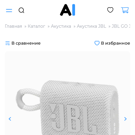
Главная
Каталог
Акустика
Акустика JBL
JBL GO 3
Для клиентов всех банков
В сравнение
В избранное
Разбейте
оплату
на части
без переплат
График платежей
Сегодня
25
%