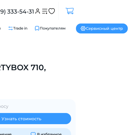
99) 333-54-31
Сервисный центр
и
Trade in
Покупателям
Закрыть
TYBOX 710,
росу
Узнать стоимость
внение
В избранное