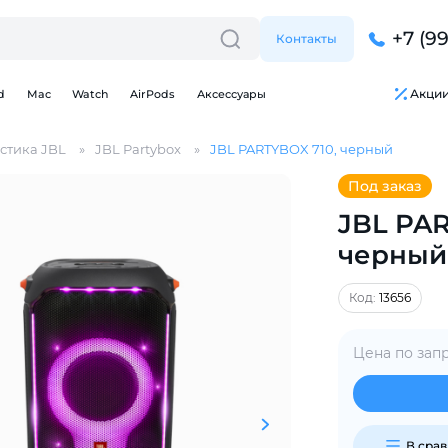
+7 (9
Контакты
Акци
d
Mac
Watch
AirPods
Аксессуары
стика JBL
JBL Partybox
JBL PARTYBOX 710, черный
Под заказ
JBL PAR
черный
Для клиентов всех банков
Код:
13656
Разбейте
оплату
на части
без переплат
Цена по зап
График платежей
В сра