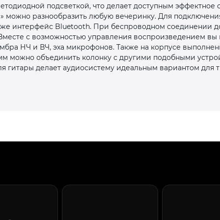
етодиодной подсветкой, что делает доступным эффектное с
с вашей карты
по
25
%
каждые 2 недели
» можно разнообразить любую вечеринку. Для подключени
акже интерфейс Bluetooth. При беспроводном соединении д
Вместе с возможностью управления воспроизведением вы 
ембра НЧ и ВЧ, эха микрофонов. Также на корпусе выполнен
 мм можно объединить колонку с другими подобными устро
Подробнее
об оплате Плайтом
ля гитары делает аудиосистему идеальным вариантом для 
25
раз в 2
Остались вопросы?
недели
8 800 302-02-51
plait.ru