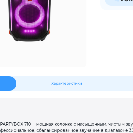
Сегодня
25
%
Добавляйте товары
в корзину
Оплачивайте сегодня только
Характеристики
25
% картой любого банка
Получайте товар
выбранный способом
PARTYBOX 710 ‒ мощная колонка с насыщенным, чистым зв
офессиональное, сбалансированное звучание в диапазоне 3
Оставшиеся
75
% будут
списываться