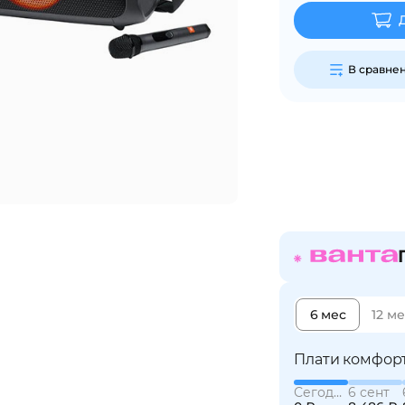
Сегодня
В сравне
25
%
Добавляйте товары
в корзину
Оплачивайте сегодня только
25
% картой любого банка
6 мес
12 м
Получайте товар
выбранный способом
Плати комфорт
Сегодня
6 сент