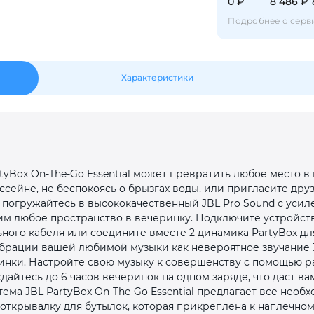
0 ₽
8 486 ₽
Оставшиеся
75
% будут
списываться
с вашей карты
по
25
%
каждые 2 недели
Подробнее о серв
Характеристики
Подробнее
об оплате Плайтом
25
tyBox On-The-Go Essential может превратить любое место в
раз в 2
ссейне, не беспокоясь о брызгах воды, или пригласите друз
Остались вопросы?
недели
 погружайтесь в высококачественный JBL Pro Sound с уси
м любое пространство в вечеринку. Подключите устройст
8 800 302-02-51
ного кабеля или соедините вместе 2 динамика PartyBox дл
ибрации вашей любимой музыки как невероятное звучание 
plait.ru
инки. Настройте свою музыку к совершенству с помощью 
айтесь до 6 часов вечеринок на одном заряде, что даст ва
тема JBL PartyBox On-The-Go Essential предлагает все необ
 открывалку для бутылок, которая прикреплена к наплечно