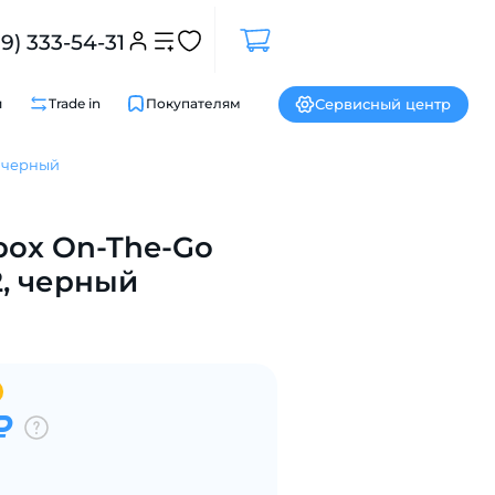
99) 333-54-31
Сервисный центр
и
Trade in
Покупателям
, черный
Закрыть
box On-The-Go
 2, черный
₽