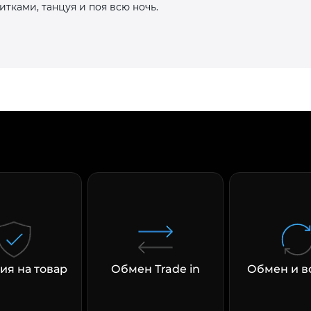
ками, танцуя и поя всю ночь.
раз в 2 недели
ия на товар
Обмен Trade in
Обмен и в