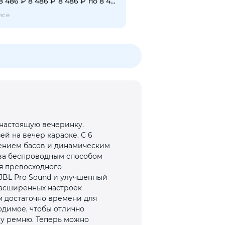
8 486 ₽
8 486 ₽
8 486 ₽
по 8 486 ₽
исе
 настоящую вечеринку.
ей на вечер караоке. С 6
лением басов и динамическим
ва беспроводным способом
я превосходного
JBL Pro Sound и улучшенный
расширенных настроек
м достаточно времени для
ходимое, чтобы отлично
му ремню. Теперь можно