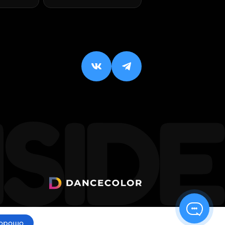
орошо
ИП Малхасян Д. А.