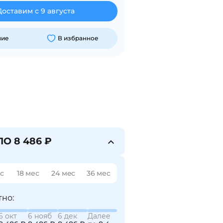
Доставим с 9 августа
ние
В избранное
ПО 8 486 ₽
ес
18 мес
24 мес
36 мес
но:
6 окт
6 нояб
6 дек
Далее