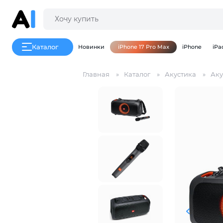
Каталог
Новинки
iPhone 17 Pro Max
iPhone
iPa
Главная
Каталог
Акустика
Аку