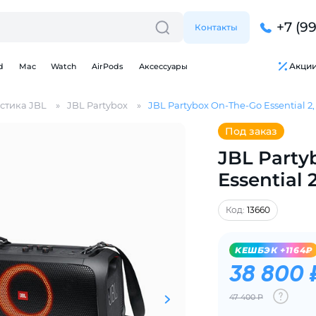
+7 (9
Контакты
Акци
d
Mac
Watch
AirPods
Аксессуары
стика JBL
JBL Partybox
JBL Partybox On-The-Go Essential 2
Под заказ
JBL Party
Essential
Для клиентов всех банков
Код:
13660
Разбейте
оплату
KЕШБЭК +1164₽
на части
без переплат
38 800 
47 400 Р
График платежей