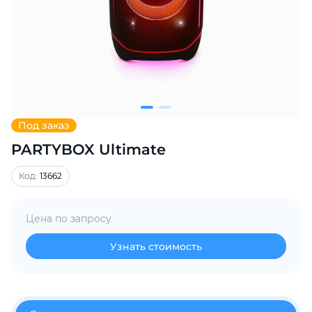
Добавляйте товары
в корзину
Оплачивайте сегодня только
25
% картой любого банка
Под заказ
PARTYBOX Ultimate
Получайте товар
выбранный способом
Код:
13662
Оставшиеся
75
% будут
Цена по запросу
списываться
с вашей карты
по
25
%
каждые 2 недели
Узнать стоимость
Подробнее