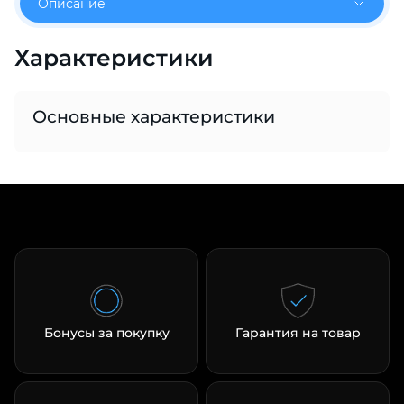
Описание
об оплате Плайтом
Характеристики
Остались вопросы?
Основные характеристики
25
8 800 302-02-51
plait.ru
раз в 2
недели
Бонусы за покупку
Гарантия на товар