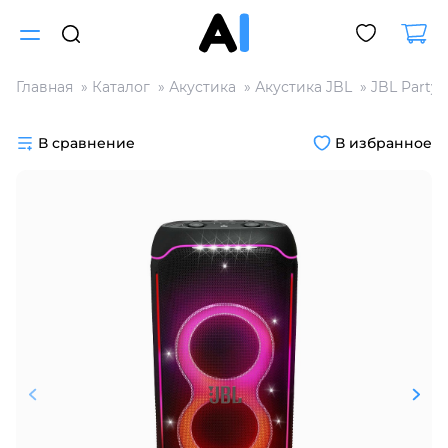
Главная
Каталог
Акустика
Акустика JBL
JBL Party
Для клиентов всех банков
В сравнение
В избранное
Разбейте
оплату
на части
без переплат
График платежей
Сегодня
25
%