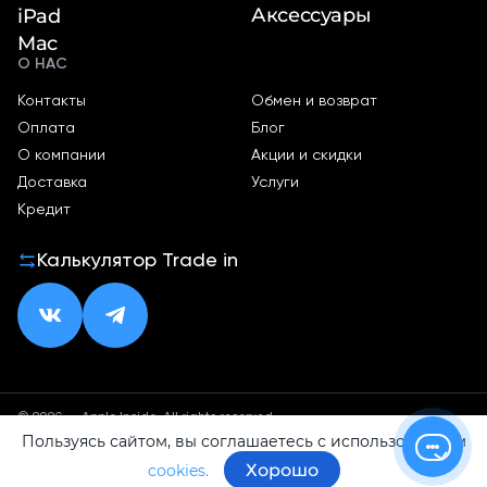
Аксессуары
iPad
Mac
О НАС
Контакты
Обмен и возврат
Оплата
Блог
О компании
Акции и скидки
Доставка
Услуги
Кредит
Калькулятор Trade in
© 2026 — Apple Inside. All rights reserved.
Пользуясь сайтом, вы соглашаетесь с использованием
Политика конфиденциальности
Оферта
Хорошо
cookies.
ИП Малхасян Д. А.