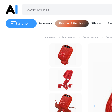
Каталог
Новинки
iPhone 17 Pro Max
iPhone
iPa
Главная
Каталог
Акустика
Аку