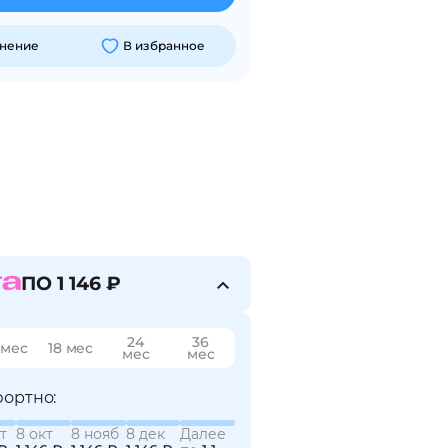
внение
В избранное
ПО 1 146 ₽
24
36
 мес
18 мес
мес
мес
ортно:
т
8 окт
8 нояб
8 дек
Далее