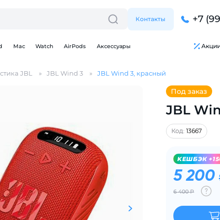
+7 (9
Контакты
Акци
d
Mac
Watch
AirPods
Аксессуары
стика JBL
JBL Wind 3
JBL Wind 3, красный
Под заказ
JBL Win
Код:
13667
Для клиентов всех банков
Разбейте
оплату
KЕШБЭК +15
на части
без переплат
5 200
6 400 Р
График платежей