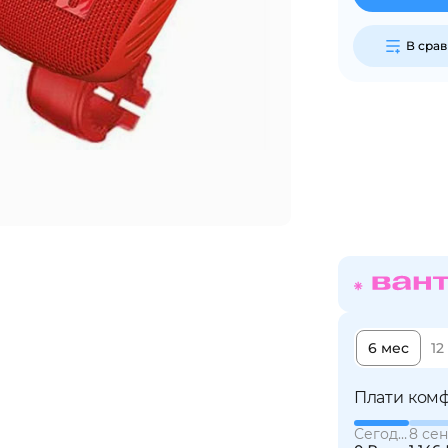
В сра
Сегодня
25
%
Добавляйте товары
в корзину
Оплачивайте сегодня только
25
% картой любого банка
6 мес
12
Получайте товар
выбранный способом
Плати комф
Сегодня
8 сен