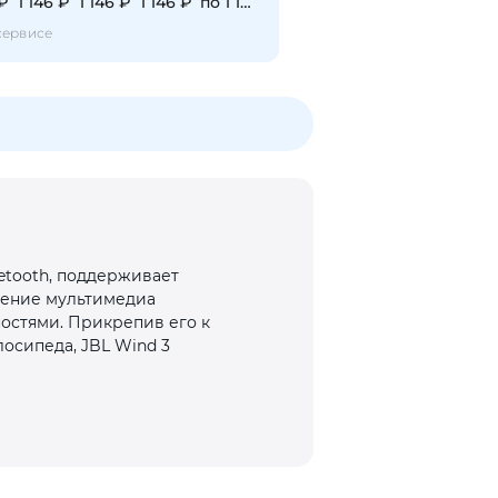
 ₽
1 146 ₽
1 146 ₽
1 146 ₽
по 1 146 ₽
сервисе
etooth, поддерживает
дение мультимедиа
ностями. Прикрепив его к
осипеда, JBL Wind 3