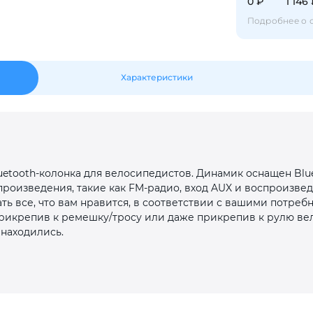
Оставшиеся
75
% будут
списываться
0 ₽
1 146
с вашей карты
по
25
%
каждые 2 недели
Подробнее о 
Характеристики
Подробнее
об оплате Плайтом
25
uetooth-колонка для велосипедистов. Динамик оснащен Blu
раз в 2
роизведения, такие как FM-радио, вход AUX и воспроизве
Остались вопросы?
недели
ть все, что вам нравится, в соответствии с вашими потреб
рикрепив к ремешку/тросу или даже прикрепив к рулю вел
8 800 302-02-51
 находились.
plait.ru