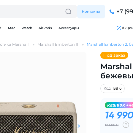
+7 (9
Контакты
Акци
d
Mac
Watch
AirPods
Аксессуары
стика Marshall
Marshall Emberton II
Marshall Emberton 2, 
Под заказ
Marshal
бежев
Для клиентов всех банков
Код:
13816
Разбейте
оплату
на части
без переплат
KЕШБЭК +4
14 990
17 600 Р
График платежей