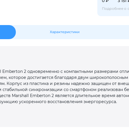
Оставшиеся
75
% будут
списываться
0 ₽
3 151 
с вашей карты
по
25
%
каждые 2 недели
Подробнее о 
Характеристики
Подробнее
об оплате Плайтом
25
ll Emberton 2 одновременно с компактными размерами от
раз в 2
ем, которое достигается благодаря двум широкополосным 
Остались вопросы?
недели
ям. Корпус из пластика и резины надежно защищен от внеш
й и стабильной синхронизации со смартфоном реализован 
8 800 302-02-51
еств Marshall Emberton 2 является длительное время автон
plait.ru
ункцию ускоренного восстановления энергоресурса.