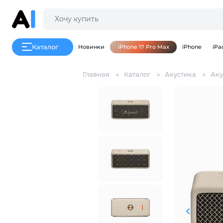
Каталог
Новинки
iPhone 17 Pro Max
iPhone
iPa
Главная
Каталог
Акустика
Аку