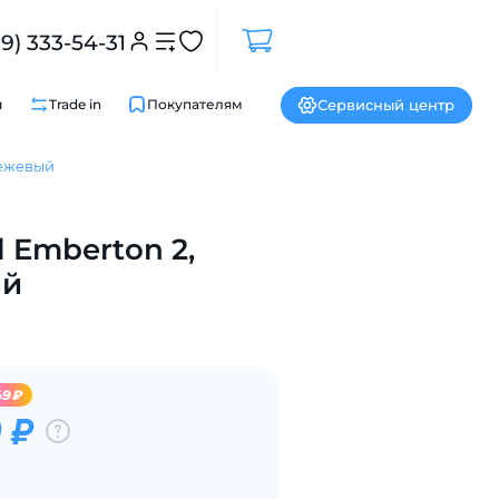
99) 333-54-31
Сервисный центр
и
Trade in
Покупателям
бежевый
Закрыть
l Emberton 2,
ый
49₽
 ₽