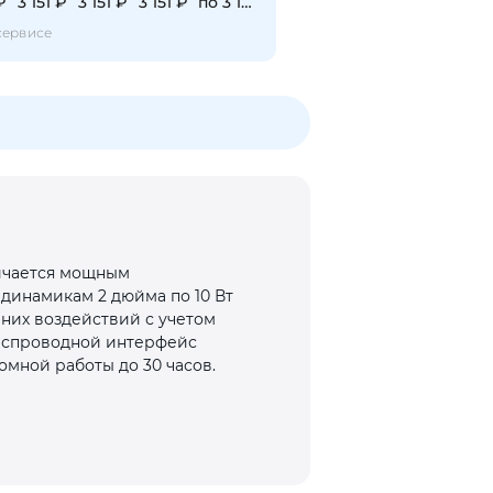
₽
3 151 ₽
3 151 ₽
3 151 ₽
по 3 151 ₽
сервисе
личается мощным
динамикам 2 дюйма по 10 Вт
них воздействий с учетом
беспроводной интерфейс
омной работы до 30 часов.