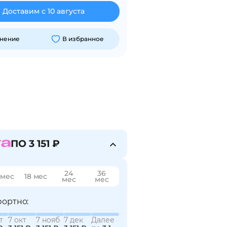
Доставим с 10 августа
внение
В избранное
ПО 3 151 ₽
24
36
 мес
18 мес
мес
мес
ортно:
т
7 окт
7 нояб
7 дек
Далее