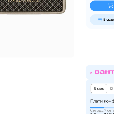
Сегодня
В сра
25
%
Добавляйте товары
в корзину
Оплачивайте сегодня только
25
% картой любого банка
6 мес
12
Получайте товар
выбранный способом
Плати комф
Сегодня
7 сен