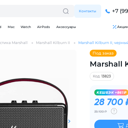
+7 (9
Контакты
Акци
d
Mac
Watch
AirPods
Аксессуары
стика Marshall
Marshall Kilburn II
Marshall Kilburn II, черны
Под заказ
Marshall 
Код:
13823
Для клиентов всех банков
Разбейте
оплату
KЕШБЭК +861₽
28 700 
на части
без переплат
35 100 Р
График платежей