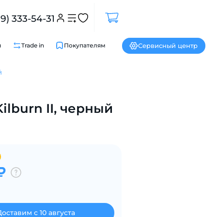
99) 333-54-31
Сервисный центр
и
Trade in
Покупателям
й
Закрыть
Kilburn II, черный
₽
Доставим с 10 августа