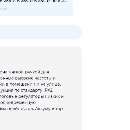
6 284 ₽
6 284 ₽
6 284 ₽
по 6 284 ₽
висе
щена мягкой ручкой для
енные высокие частоты и
ки в помещении и на улице.
укция по стандарту IPX2
логовые регуляторы низких и
ет одновременную
ных плейлистов. Аккумулятор