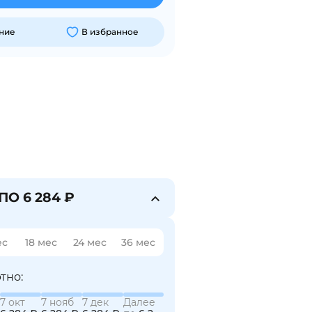
ние
В избранное
ПО 6 284 ₽
ес
18 мес
24 мес
36 мес
тно:
7 окт
7 нояб
7 дек
Далее