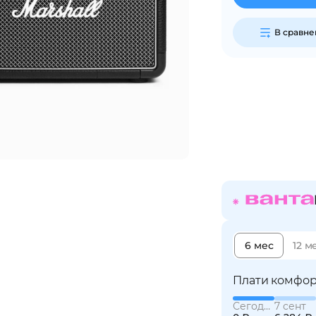
В сравне
Сегодня
25
%
Добавляйте товары
в корзину
Оплачивайте сегодня только
25
% картой любого банка
6 мес
12 м
Получайте товар
выбранный способом
Плати комфор
Сегодня
7 сент