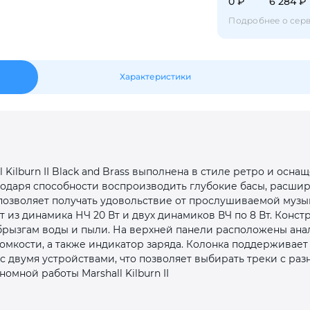
0 ₽
6 284 ₽
Оставшиеся
75
% будут
списываться
с вашей карты
по
25
%
каждые 2 недели
Подробнее о сер
Характеристики
Подробнее
об оплате Плайтом
25
 Kilburn II Black and Brass выполнена в стиле ретро и осна
раз в 2
одаря способности воспроизводить глубокие басы, расшир
Остались вопросы?
недели
 позволяет получать удовольствие от прослушиваемой музы
 из динамика НЧ 20 Вт и двух динамиков ВЧ по 8 Вт. Констр
8 800 302-02-51
 брызгам воды и пыли. На верхней панели расположены ана
ромкости, а также индикатор заряда. Колонка поддержива
plait.ru
с двумя устройствами, что позволяет выбирать треки с раз
номной работы Marshall Kilburn II