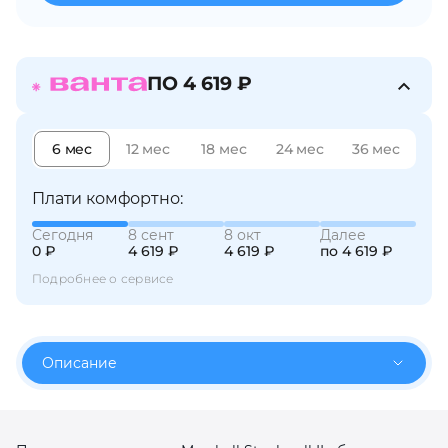
об оплате Плайтом
ПО 4 619 ₽
Остались вопросы?
25
8 800 302-02-51
6 мес
12 мес
18 мес
24 мес
36 мес
plait.ru
раз в 2
Плати комфортно:
недели
Сегодня
8 сент
8 окт
Далее
0 ₽
4 619 ₽
4 619 ₽
по 4 619 ₽
Подробнее о сервисе
Описание