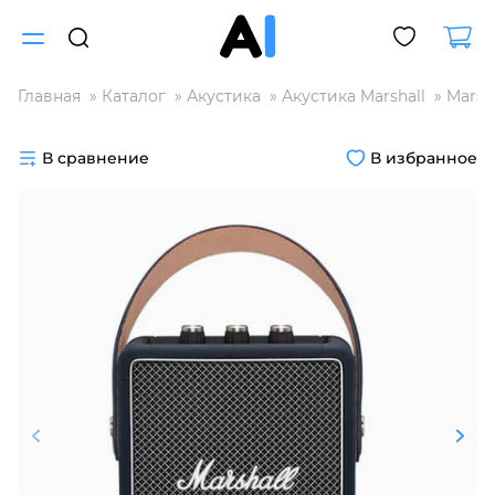
Главная
Каталог
Акустика
Акустика Marshall
Marsha
Для клиентов всех банков
В сравнение
В избранное
Разбейте
оплату
на части
без переплат
График платежей
Сегодня
25
%