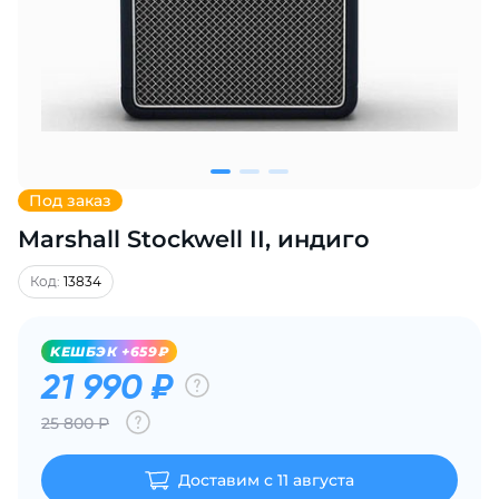
Добавляйте товары
в корзину
Оплачивайте сегодня только
25
% картой любого банка
Под заказ
Marshall Stockwell II, индиго
Получайте товар
выбранный способом
Код:
13834
Оставшиеся
75
% будут
KЕШБЭК +659₽
списываться
с вашей карты
21 990 ₽
по
25
%
каждые 2 недели
25 800 Р
Доставим с 11 августа
Подробнее