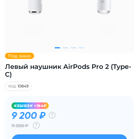
Добавляйте товары
в корзину
Оплачивайте сегодня только
25
% картой любого банка
Под заказ
Левый наушник AirPods Pro 2 (Type-
Получайте товар
выбранный способом
C)
Код:
10849
Оставшиеся
75
% будут
списываться
с вашей карты
KЕШБЭК +184₽
по
25
%
каждые 2 недели
9 200 ₽
11 300 Р
Подробнее