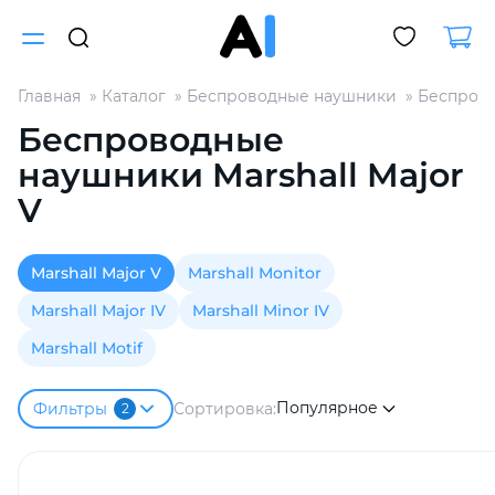
Главная
Каталог
Беспроводные наушники
Беспрово
Для клиентов всех банков
Беспроводные
наушники Marshall Major
Разбейте
V
оплату
на части
без переплат
Marshall Major V
Marshall Monitor
Marshall Major IV
Marshall Minor IV
График платежей
Marshall Motif
Популярное
Сортировка:
Фильтры
Сегодня
2
25
%