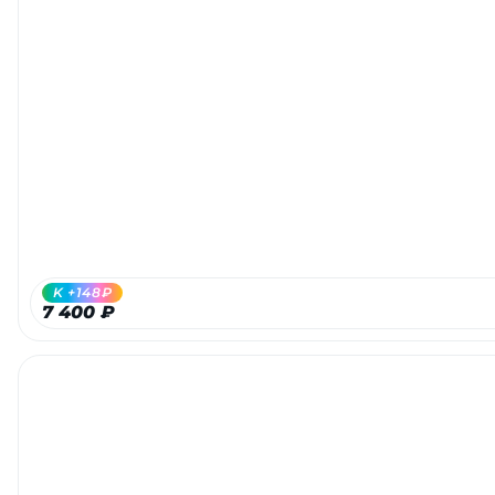
Добавляйте товары
в корзину
Оплачивайте сегодня только
25
% картой любого банка
Получайте товар
выбранный способом
K +148₽
7 400 ₽
Оставшиеся
75
% будут
списываться
с вашей карты
по
25
%
каждые 2 недели
Подробнее