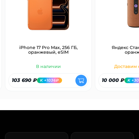
раз в 2 недели
iPhone 17 Pro Max, 256 ГБ,
Яндекс Ста
оранжевый, eSIM
оран
В наличии
Доставим с
103 690 ₽
10 000 ₽
K +1036₽
K +3