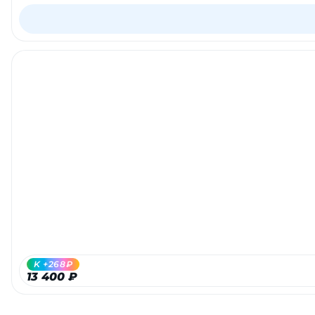
раз в 2 недели
K +268₽
13 400 ₽