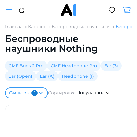
Главная
Каталог
Беспроводные наушники
Беспрово
Для клиентов всех банков
Беспроводные
наушники Nothing
Разбейте
оплату
на части
CMF Buds 2 Pro
CMF Headphone Pro
Ear (3)
без переплат
Ear (Open)
Ear (А)
Headphone (1)
Популярное
Сортировка:
Фильтры
1
График платежей
Сегодня
25
%