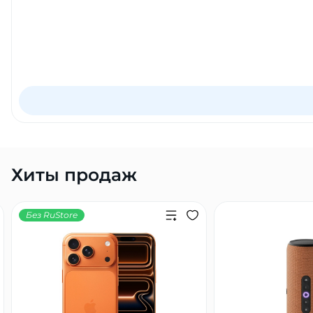
об оплате Плайтом
Остались вопросы?
25
8 800 302-02-51
plait.ru
раз в 2
недели
Хиты продаж
Без RuStore