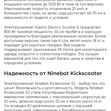
мощными моторами до 1200 Вт в пике (в топ-версиях).
Максимальная скорость ограничена 25 км/ч в
большинстве стран, но запас хода достигает 45–75 км в
зависимости от модели и условий.
Электросамокат Xiaomi Electric Scooter 6 предлагает
800 Вт пиковой мощности, 45 км пробега и хорошую
проходимость благодаря увеличенным колесам. Более
доступные версии, такие как 6 Lite, весят около 18 кг и
подходят для коротких поездок. Все модели
поддерживают приложение Mi Home для мониторинга
заряда, скорости и статистики поездок. Это лучших
вариантов для тех, кто ищет баланс цены и качества в
городских условиях.
Надежность от Ninebot Kickscooter
Электросамокат Ninebot Kickscooter E2 - выбор тех, кто
ценит безопасность и долговечность. Модель Ninebot
Kickscooter E2 стала популярным бюджетным
вариантом: компактный, с максимальной скоростью до
20 км/ч, запасом хода около 25 км и весом около 14 кг.
Он оснащён 8,1-дюймовыми шинами с хорошей
амортизацией, электронным и барабанным тормозами,