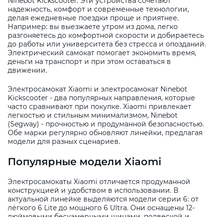
Ninebot Kickscooter. Эти устройства сочетают
надежность, комфорт и современные технологии,
делая ежедневные поездки проще и приятнее.
Например: вы выезжаете утром из дома, легко
разгоняетесь до комфортной скорости и добираетесь
до работы или университета без стресса и опозданий.
Электрический самокат помогает экономить время,
деньги на транспорт и при этом оставаться в
движении.
Электросамокат Xiaomi и электросамокат Ninebot
Kickscooter - два популярных направления, которые
часто сравнивают при покупке. Xiaomi привлекает
легкостью и стильным минимализмом, Ninebot
(Segway) - прочностью и продуманной безопасностью.
Обе марки регулярно обновляют линейки, предлагая
модели для разных сценариев.
Популярные модели Xiaomi
Электросамокаты Xiaomi отличается продуманной
конструкцией и удобством в использовании. В
актуальной линейке выделяются модели серии 6: от
лёгкого 6 Lite до мощного 6 Ultra. Они оснащены 12-
дюймовыми бескамерными шинами, подвеской и