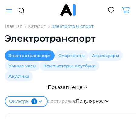
Главная
Каталог
Электротранспорт
Для клиентов всех банков
Электротранспорт
Разбейте
Электротранспорт
Смартфоны
Аксессуары
оплату
на части
Умные часы
Компьютеры, ноутбуки
без переплат
Акустика
Показать еще
График платежей
Популярное
Сортировка:
Фильтры
1
Сегодня
25
%