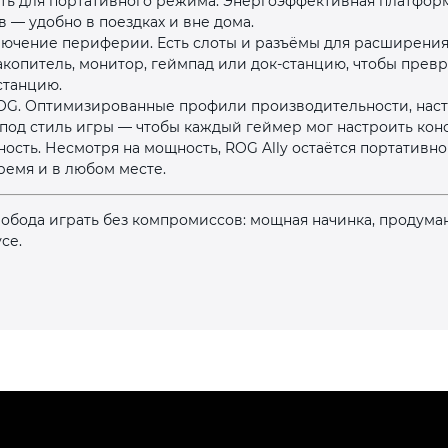
ть для портативного режима. Энергоэффективная платформ
в — удобно в поездках и вне дома.
ючение периферии. Есть слоты и разъёмы для расширени
опитель, монитор, геймпад или док‑станцию, чтобы превр
станцию.
G. Оптимизированные профили производительности, наст
под стиль игры — чтобы каждый геймер мог настроить конс
раз в 2 недели
ость. Несмотря на мощность, ROG Ally остаётся портативной
ремя и в любом месте.
вобода играть без компромиссов: мощная начинка, продум
се.