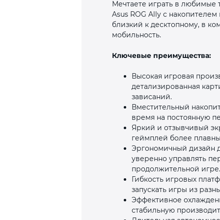
Мечтаете играть в любимые т
Asus ROG Ally с накопителем
близкий к десктопному, в к
мобильность.
Ключевые преимущества:
Высокая игровая произ
детализированная карти
зависаний.
Вместительный накопите
время на постоянную пе
Яркий и отзывчивый эк
геймплей более плавны
Эргономичный дизайн д
уверенно управлять пе
продолжительной игре
Гибкость игровых плат
запускать игры из разны
Эффективное охлаждени
стабильную производите