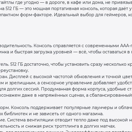
айтлы где угодно — в дороге, в кафе или дома, не привяз
Оставшиеся
75
% будут
списываться
 на 512 ГБ — это мощная портативная консоль, которая даёт
с вашей карты
по
25
%
каждые 2 недели
омпактном форм‑факторе. Идеальный выбор для геймеров, к
Подробнее
об оплате Плайтом
водительность. Консоль справляется с современными AAA‑
нка и быстрая загрузка уровней — всё, чтобы оставаться в 
ль. 512 ГБ достаточно, чтобы установить сразу несколько к
реустановку.
25
ран. Дисплей с высокой частотой обновления и точной цве
раз в 2
м и зрелищным, а сенсорное управление добавляет удобств
Остались вопросы?
недели
ля долгих сессий. Продуманная форма корпуса, удобные ст
рсонажем даже в напряжённых сценах, а сбалансированный 
8 800 302-02-51
.
форм. Консоль поддерживает популярные лаунчеры и обла
plait.ru
х библиотек и не зависеть от одного магазина.
е. Система вентиляции отводит тепло даже под высокой на
льность и снижая риск троттлинга в долгих матчах.