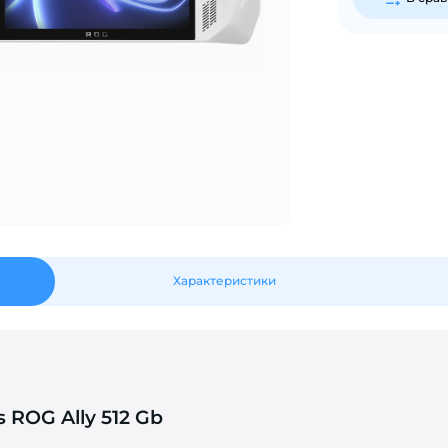
График платежей
Сегодня
25
%
Добавляйте товары
в корзину
Характеристики
Оплачивайте сегодня только
25
% картой любого банка
Получайте товар
выбранный способом
 ROG Ally 512 Gb