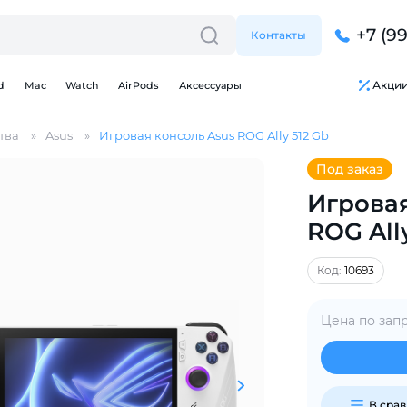
+7 (9
Контакты
Акци
d
Mac
Watch
AirPods
Аксессуары
тва
Asus
Игровая консоль Asus ROG Ally 512 Gb
Под заказ
Игровая
ROG All
Для клиентов всех банков
Код:
10693
Разбейте
оплату
Цена по зап
на части
без переплат
В сра