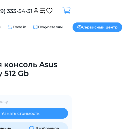
99) 333-54-31
Сервисный центр
и
Trade in
Покупателям
Закрыть
 консоль Asus
y 512 Gb
росу
Узнать стоимость
внение
В избранное