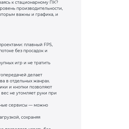
ываясь к стационарному ПК?
 уровень производительности,
оторым важны и графика, и
проектами: плавный FPS,
потоке без просадок и
рупных игр и не тратить
топередачей делает
а в отдельных жанрах.
ики и кнопки позволяют
вес не утомляет руки при
чные сервисы — можно
грузкой, сохраняя