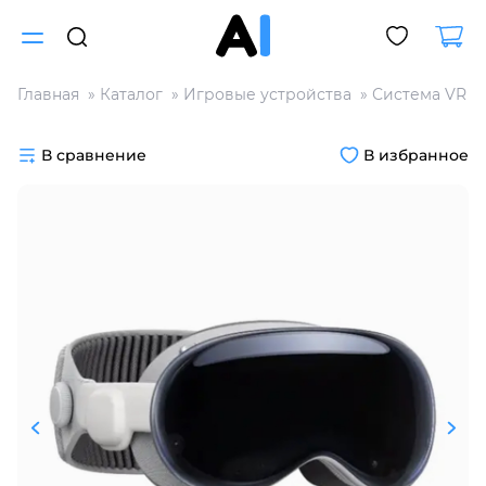
Главная
Каталог
Игровые устройства
Система VR
Для клиентов всех банков
В сравнение
В избранное
Разбейте
оплату
на части
без переплат
График платежей
Сегодня
25
%