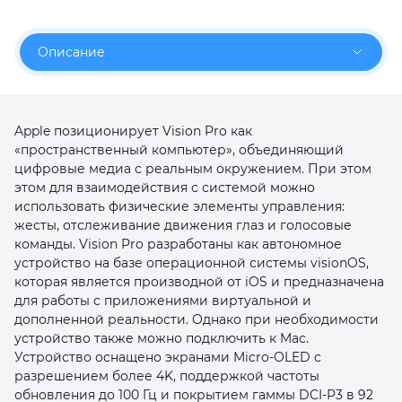
об оплате Плайтом
Описание
Остались вопросы?
25
Apple позиционирует Vision Pro как
8 800 302-02-51
«пространственный компьютер», объединяющий
plait.ru
раз в 2
цифровые медиа с реальным окружением. При этом
недели
этом для взаимодействия с системой можно
использовать физические элементы управления:
жесты, отслеживание движения глаз и голосовые
команды. Vision Pro разработаны как автономное
устройство на базе операционной системы visionOS,
которая является производной от iOS и предназначена
для работы с приложениями виртуальной и
дополненной реальности. Однако при необходимости
устройство также можно подключить к Mac.
Устройство оснащено экранами Micro‑OLED с
разрешением более 4K, поддержкой частоты
обновления до 100 Гц и покрытием гаммы DCI‑P3 в 92