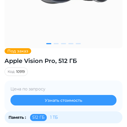
Добавляйте товары
в корзину
Оплачивайте сегодня только
25
% картой любого банка
Под заказ
Apple Vision Pro, 512 ГБ
Получайте товар
выбранный способом
Код:
10919
Оставшиеся
75
% будут
Цена по запросу
списываться
с вашей карты
по
25
%
каждые 2 недели
Узнать стоимость
512 ГБ
1 ТБ
Память :
Подробнее