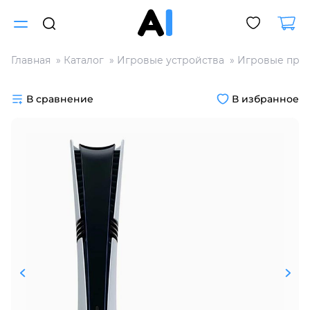
Главная
Каталог
Игровые устройства
Игровые прис
Для клиентов всех банков
В сравнение
В избранное
Разбейте
оплату
на части
без переплат
График платежей
Сегодня
25
%