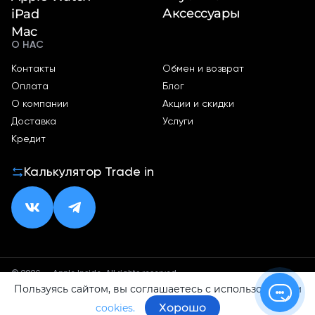
Аксессуары
iPad
Mac
О НАС
Контакты
Обмен и возврат
Оплата
Блог
О компании
Акции и скидки
Доставка
Услуги
Кредит
Калькулятор Trade in
© 2026 — Apple Inside. All rights reserved.
Пользуясь сайтом, вы соглашаетесь с использованием
Политика конфиденциальности
Оферта
Хорошо
cookies.
ИП Малхасян Д. А.