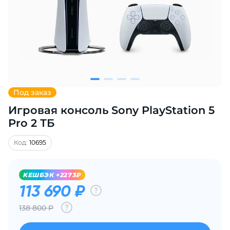
Добавляйте товары
в корзину
Оплачивайте сегодня только
25
% картой любого банка
Под заказ
Игровая консоль Sony PlayStation 5
Получайте товар
выбранный способом
Pro 2 ТБ
Код:
10695
Оставшиеся
75
% будут
списываться
с вашей карты
KЕШБЭК +2273₽
по
25
%
каждые 2 недели
113 690 ₽
138 800 Р
Подробнее