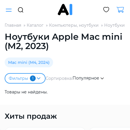
Главная
Каталог
Компьютеры, ноутбуки
Ноутбуки A
Для клиентов всех банков
Ноутбуки Apple Mac mini
(М2, 2023)
Разбейте
оплату
на части
Mac mini (М4, 2024)
без переплат
Популярное
Сортировка:
Фильтры
1
График платежей
Товары не найдены.
Сегодня
25
%
Хиты продаж