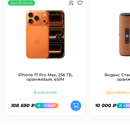
Без RuStore
Добавляйте товары
в корзину
Оплачивайте сегодня только
25
% картой любого банка
Получайте товар
выбранный способом
iPhone 17 Pro Max, 256 ГБ,
Яндекс Ста
оранжевый, eSIM
оран
Оставшиеся
75
% будут
В наличии
Доставим с
списываться
с вашей карты
по
25
%
каждые 2 недели
108 690 ₽
10 000 ₽
K +1086₽
K +3
Подробнее