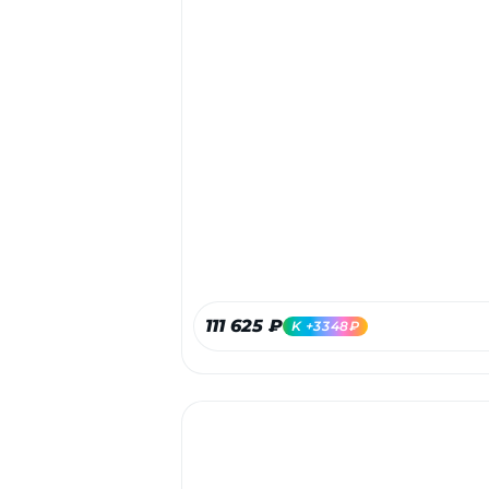
111 625 ₽
K +3348₽