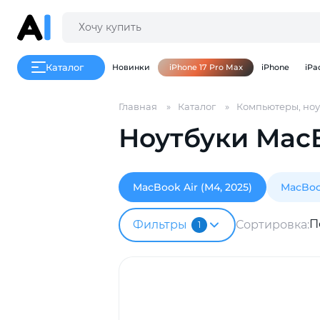
Каталог
Новинки
iPhone 17 Pro Max
iPhone
iPa
Главная
Каталог
Компьютеры, ноу
Ноутбуки MacB
MacBook Air (М4, 2025)
MacBook
П
Фильтры
Сортировка:
1