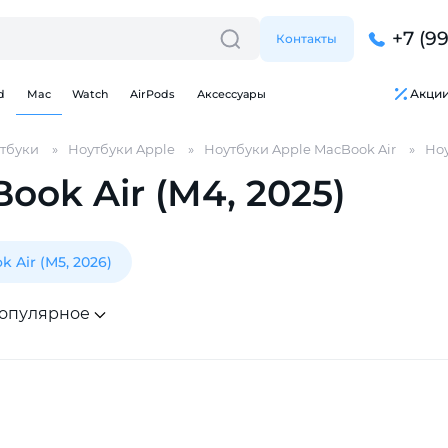
+7 (9
Контакты
Акци
d
Mac
Watch
AirPods
Аксессуары
тбуки
Ноутбуки Apple
Ноутбуки Apple MacBook Air
Ноу
ook Air (М4, 2025)
 Air (М5, 2026)
опулярное
Для клиентов всех банков
Разбейте
оплату
на части
без переплат