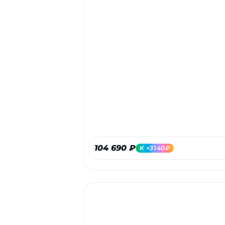
104 690 ₽
K +3140₽