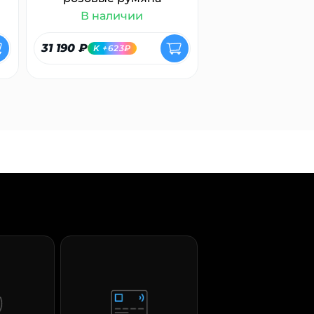
В наличии
В налич
31 190 ₽
7 400 ₽
K +623₽
K +148₽