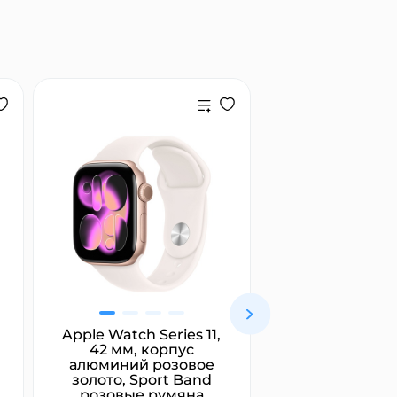
Apple Watch Series 11,
Marshall Maj
42 мм, корпус
белый
алюминий розовое
золото, Sport Band
розовые румяна