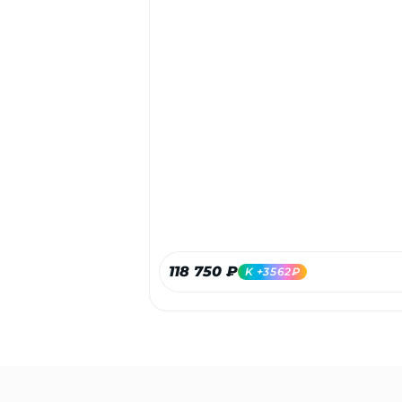
118 750 ₽
K +3562₽