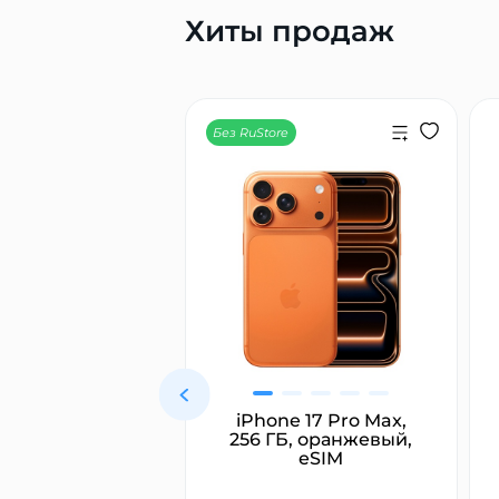
Хиты продаж
Без RuStore
ямитель для
iPhone 17 Pro Max,
с Dyson HT01
256 ГБ, оранжевый,
rait, розовый/
eSIM
овое золото