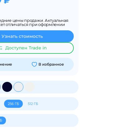
0 ₽
едние цены продажи. Актуальная
жет отличаться при оформлении
Узнать стоимость
Доступен Trade in
внение
В избранное
256 ГБ
512 ГБ
ГБ