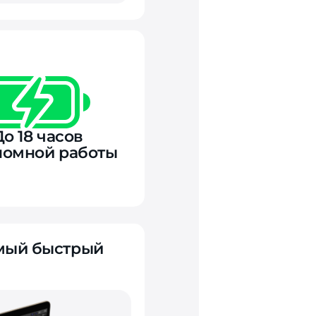
До 18 часов
номной работы
амый быстрый