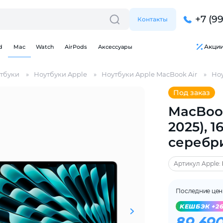
+7 (9
Контакты
Акци
d
Mac
Watch
AirPods
Аксессуары
тбуки
Ноутбуки Apple
Ноутбуки Apple MacBook Air
Ноу
Под заказ
MacBook
2025), 1
серебр
Артикул Apple:
Последние це
Для клиентов всех банков
KЕШБЭК +2
Разбейте
оплату