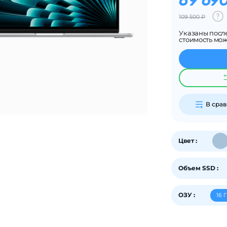
89 69
на части
без переплат
109 500 ₽
Указаны посл
стоимость мо
График платежей
Сегодня
25
%
В сра
Цвет :
Добавляйте товары
в корзину
Объем SSD :
ОЗУ :
16 
Оплачивайте сегодня только
25
% картой любого банка