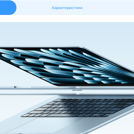
Характеристики
Получайте товар
выбранный способом
Оставшиеся
75
% будут
списываться
с вашей карты
по
25
%
каждые 2 недели
Подробнее
об оплате Плайтом
25
раз в 2
Остались вопросы?
недели
8 800 302-02-51