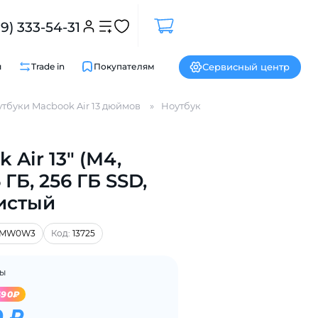
99) 333-54-31
Сервисный центр
и
Trade in
Покупателям
тбуки Macbook Air 13 дюймов
Ноутбуки MacBook Air (М4, 2025)
 Air 13" (М4,
6 ГБ, 256 ГБ SSD,
истый
Закрыть
MW0W3
Код:
13725
ны
690₽