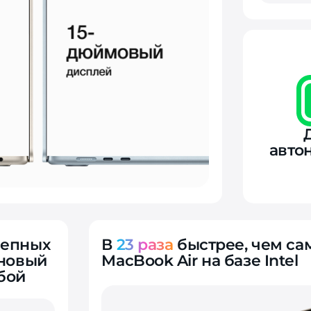
авто
лепных
В
23 раза
быстрее, чем с
 новый
MacBook Air на базе Intel
бой