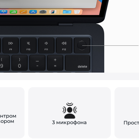
ентром
зором
3 микрофона
Прост