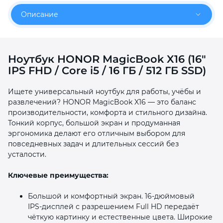
об оплате Плайтом
Описание
Ноутбук HONOR MagicBook X16 (16"
Остались вопросы?
25
IPS FHD / Core i5 / 16 ГБ / 512 ГБ SSD)
8 800 302-02-51
plait.ru
раз в 2
Ищете универсальный ноутбук для работы, учёбы и
недели
развлечений? HONOR MagicBook X16 — это баланс
производительности, комфорта и стильного дизайна.
Тонкий корпус, большой экран и продуманная
эргономика делают его отличным выбором для
повседневных задач и длительных сессий без
усталости.
Ключевые преимущества:
Большой и комфортный экран. 16‑дюймовый
IPS‑дисплей с разрешением Full HD передаёт
чёткую картинку и естественные цвета. Широкие