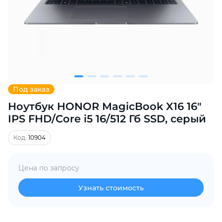
Добавляйте товары
в корзину
Оплачивайте сегодня только
25
% картой любого банка
Под заказ
Ноутбук HONOR MagicBook X16 16"
Получайте товар
выбранный способом
IPS FHD/Core i5 16/512 Гб SSD, серый
Код:
10904
Оставшиеся
75
% будут
списываться
с вашей карты
Цена по запросу
по
25
%
каждые 2 недели
Узнать стоимость
Подробнее