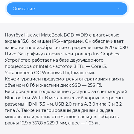
об оплате Плайтом
Описание
Ноутбук Huawei MateBook BOD-WDI9 с диагональю
Остались вопросы?
25
экрана 15,6" оснащен IPS-матрицей. Он обеспечивает
8 800 302-02-51
качественное изображение с разрешением 1920 x 1080
plait.ru
раз в 2
Пикс. За графику отвечает контроллер Iris Graphics.
недели
Устройство работает на базе двухъядерного
процессора от Intel с частотой 3 ГГц — Core i3.
Установлена ОС Windows 11 «Домашняя».
Конфигурацией предусмотрены оперативная память
объемом 8 Гб и жесткий диск SSD — 256 Гб.
Беспроводное подключение доступно за счет модулей
Bluetooth и Wi-Fi. В металлический корпус встроены
разъемы HDMI, 3,5 мм, USB 2.0 типа A, 3.0 типа C и 3.2
типа A. Также интегрированы два динамика, два
микрофона и датчик отпечатков пальцев. Габариты
равны 16,9 х 357,8 х 229,9 мм, а вес — 1,63 кг.