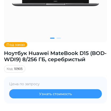
Добавляйте товары
в корзину
Оплачивайте сегодня только
25
% картой любого банка
Под заказ
Ноутбук Huawei MateBook D15 (BOD-
Получайте товар
выбранный способом
WDI9) 8/256 ГБ, серебристый
Код:
10905
Оставшиеся
75
% будут
списываться
с вашей карты
Цена по запросу
по
25
%
каждые 2 недели
Узнать стоимость
Подробнее