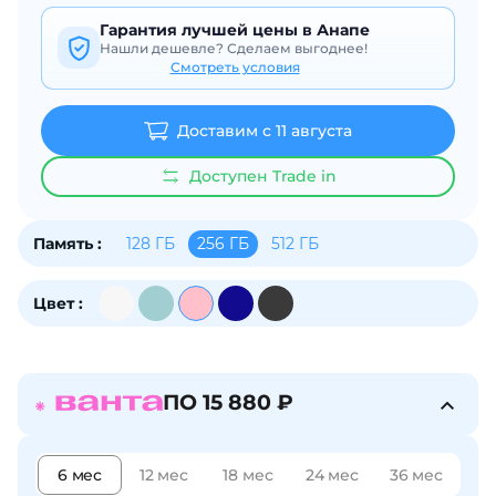
об оплате Плайтом
Гарантия лучшей цены в Анапе
Нашли дешевле? Сделаем выгоднее!
Смотреть условия
Доставим с 11 августа
Остались вопросы?
25
8 800 302-02-51
Доступен Trade in
plait.ru
раз в 2
недели
128 ГБ
256 ГБ
512 ГБ
Память :
Цвет :
ПО 15 880 ₽
6 мес
12 мес
18 мес
24 мес
36 мес