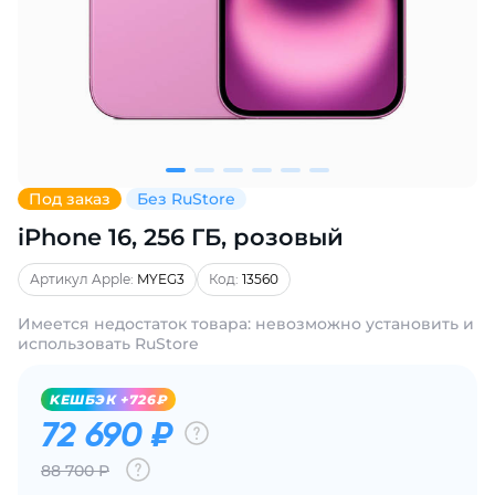
Добавляйте товары
в корзину
Оплачивайте сегодня только
25
% картой любого банка
Под заказ
Без RuStore
iPhone 16, 256 ГБ, розовый
Получайте товар
выбранный способом
Артикул Apple:
MYEG3
Код:
13560
Имеется недостаток товара: невозможно установить и
Оставшиеся
75
% будут
использовать RuStore
списываться
с вашей карты
по
25
%
каждые 2 недели
KЕШБЭК +726₽
72 690 ₽
88 700 Р
Подробнее