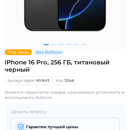
Добавляйте товары
в корзину
Оплачивайте сегодня только
25
% картой любого банка
Под заказ
Без RuStore
iPhone 16 Pro, 256 ГБ, титановый
Получайте товар
выбранный способом
черный
Артикул Apple:
MYNH3
Код:
13546
Оставшиеся
75
% будут
Имеется недостаток товара: невозможно установить и
списываться
с вашей карты
использовать RuStore
по
25
%
каждые 2 недели
Цена по запросу
Гарантия лучшей цены
Подробнее