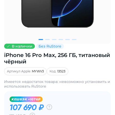
Добавляйте товары
в корзину
Оплачивайте сегодня только
25
% картой любого банка
В наличии
Без RuStore
iPhone 16 Pro Max, 256 ГБ, титановый
Получайте товар
выбранный способом
чёрный
Артикул Apple:
MYWV3
Код:
13523
Оставшиеся
75
% будут
Имеется недостаток товара: невозможно установить и
списываться
с вашей карты
использовать RuStore
по
25
%
каждые 2 недели
KЕШБЭК +1076₽
107 690 ₽
Подробнее