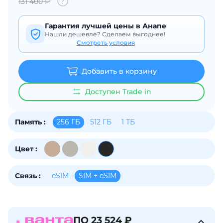
131 400 Р
об оплате Плайтом
Гарантия лучшей цены в Анапе
Нашли дешевле? Сделаем выгоднее!
Смотреть условия
Остались вопросы?
25
Добавить в корзину
8 800 302-02-51
plait.ru
раз в 2
Доступен Trade in
недели
256 ГБ
512 ГБ
1 ТБ
Память :
Цвет :
eSIM
SIM + eSIM
Связь :
ПО 23 524 ₽