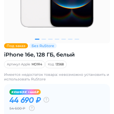
Добавляйте товары
в корзину
Оплачивайте сегодня только
25
% картой любого банка
Под заказ
Без RuStore
iPhone 16e, 128 ГБ, белый
Получайте товар
выбранный способом
Артикул Apple:
MD1R4
Код:
13568
Имеется недостаток товара: невозможно установить и
Оставшиеся
75
% будут
использовать RuStore
списываться
с вашей карты
по
25
%
каждые 2 недели
KЕШБЭК +446₽
44 690 ₽
54 600 Р
Подробнее