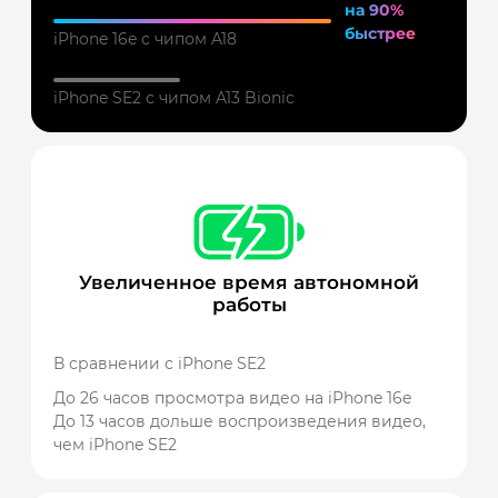
на 90%
быстрее
iPhone 16e с чипом A18
iPhone SE2 с чипом A13 Bionic
Увеличенное время автономной
работы
В сравнении с iPhone SE2
До 26 часов просмотра видео на iPhone 16e
До 13 часов дольше воспроизведения видео,
чем iPhone SE2