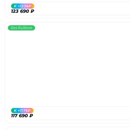
K +1236₽
123 690 ₽
Без RuStore
раз в 2 недели
K +1176₽
117 690 ₽