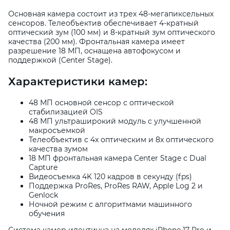
Основная камера состоит из трех 48-мегапиксельных
сенсоров. Телеобъектив обеспечивает 4-кратный
оптический зум (100 мм) и 8-кратный зум оптического
качества (200 мм). Фронтальная камера имеет
разрешение 18 МП, оснащена автофокусом и
поддержкой (Center Stage).
Характеристики камер:
48 МП основной сенсор с оптической
стабилизацией OIS
48 МП ультраширокий модуль с улучшенной
макросъемкой
Телеобъектив с 4x оптическим и 8x оптического
качества зумом
18 МП фронтальная камера Center Stage с Dual
Capture
Видеосъемка 4K 120 кадров в секунду (fps)
Поддержка ProRes, ProRes RAW, Apple Log 2 и
Genlock
Ночной режим с алгоритмами машинного
обучения
Система камер идентична на моделях iPhone 17 Pro и