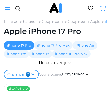
Главная
Каталог
Смартфоны
Смартфоны Apple
iPh
Для клиентов всех банков
Apple iPhone 17 Pro
Разбейте
iPhone 17 Pro
iPhone 17 Pro Max
iPhone Air
оплату
на части
iPhone 17e
iPhone 17
iPhone 16 Pro Max
без переплат
Показать еще
Популярное
Сортировка:
Фильтры
2
График платежей
Без RuStore
Сегодня
25
%