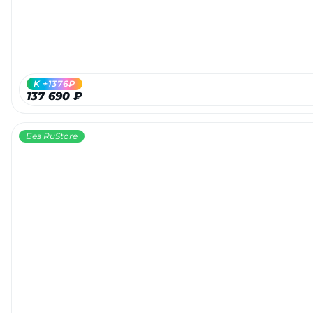
K +1376₽
137 690 ₽
Без RuStore