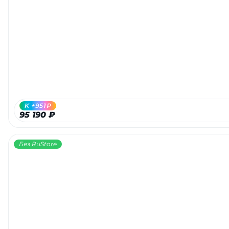
K +951₽
95 190 ₽
Без RuStore