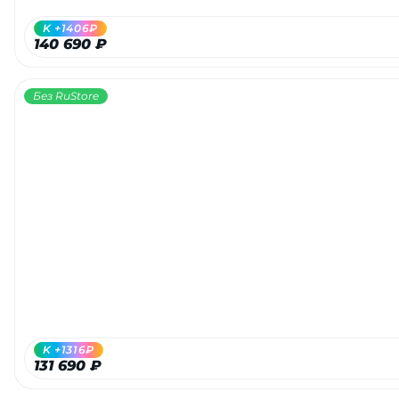
K +1406₽
140 690 ₽
Без RuStore
K +1316₽
131 690 ₽