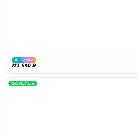
Добавляйте товары
в корзину
Оплачивайте сегодня только
25
% картой любого банка
K +1236₽
Получайте товар
123 690 ₽
выбранный способом
Без RuStore
Оставшиеся
75
% будут
списываться
с вашей карты
по
25
%
каждые 2 недели
Подробнее