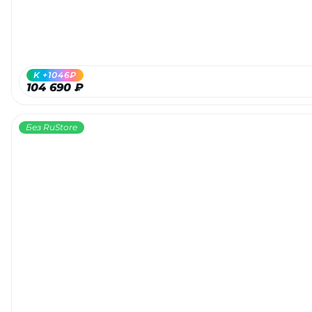
об оплате Плайтом
K +1046₽
Остались вопросы?
104 690 ₽
25
8 800 302-02-51
plait.ru
раз в 2
Без RuStore
недели