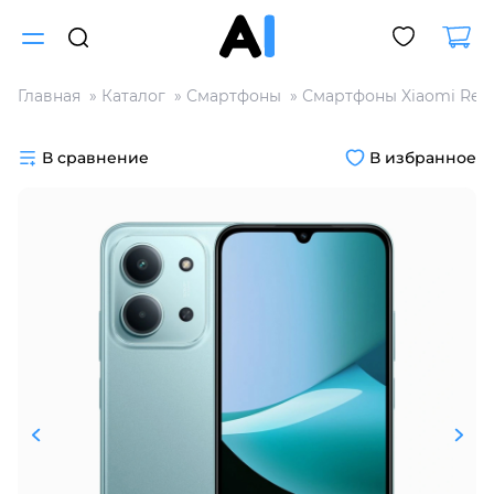
Главная
Каталог
Смартфоны
Смартфоны Xiaomi Red
Для клиентов всех банков
В сравнение
В избранное
Разбейте
оплату
на части
без переплат
График платежей
Сегодня
25
%