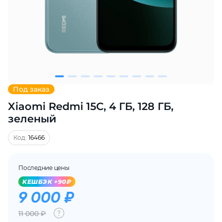
Добавляйте товары
в корзину
Оплачивайте сегодня только
25
% картой любого банка
Под заказ
Xiaomi Redmi 15C, 4 ГБ, 128 ГБ,
Получайте товар
выбранный способом
зеленый
Код:
16466
Оставшиеся
75
% будут
списываться
с вашей карты
Последние цены
по
25
%
каждые 2 недели
KЕШБЭК +90₽
9 000 ₽
11 000 ₽
Подробнее