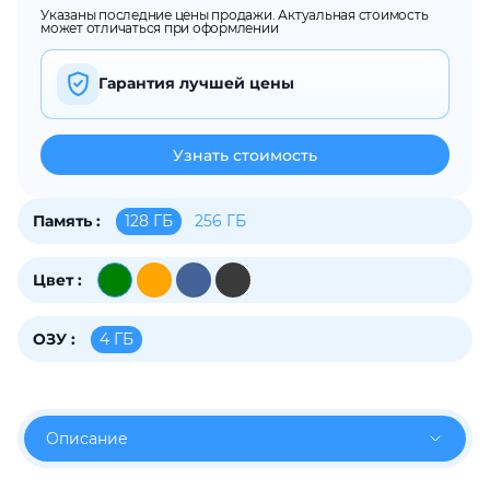
Указаны последние цены продажи. Актуальная стоимость
об оплате Плайтом
может отличаться при оформлении
Гарантия лучшей цены
Остались вопросы?
25
Узнать стоимость
8 800 302-02-51
plait.ru
раз в 2
недели
128 ГБ
256 ГБ
Память :
Цвет :
4 ГБ
ОЗУ :
Описание