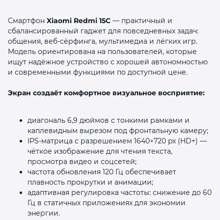
Смартфон
Xiaomi Redmi 15C
— практичный и
сбалансированный гаджет для повседневных задач:
общения, веб‑сёрфинга, мультимедиа и лёгких игр.
Модель ориентирована на пользователей, которые
ищут надёжное устройство с хорошей автономностью
и современными функциями по доступной цене.
раз в 2 недели
Экран создаёт комфортное визуальное восприятие:
диагональ 6,9 дюймов с тонкими рамками и
каплевидным вырезом под фронтальную камеру;
IPS‑матрица с разрешением 1640×720 px (HD+) —
чёткое изображение для чтения текста,
просмотра видео и соцсетей;
частота обновления 120 Гц обеспечивает
плавность прокрутки и анимации;
адаптивная регулировка частоты: снижение до 60
Гц в статичных приложениях для экономии
энергии.