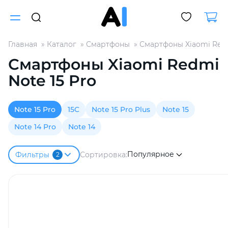
Главная
Каталог
Смартфоны
Смартфоны Xiaomi Red
Для клиентов всех банков
Смартфоны Xiaomi Redmi
Note 15 Pro
Разбейте
оплату
на части
Note 15 Pro
15C
Note 15 Pro Plus
Note 15
без переплат
Note 14 Pro
Note 14
Популярное
Сортировка:
Фильтры
2
График платежей
Сегодня
25
%