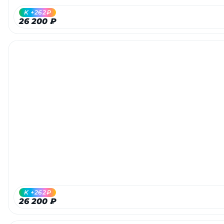
K +262₽
26 200 ₽
раз в 2 недели
K +262₽
26 200 ₽