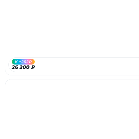
Добавляйте товары
в корзину
Оплачивайте сегодня только
25
% картой любого банка
K +262₽
Получайте товар
26 200 ₽
выбранный способом
Оставшиеся
75
% будут
списываться
с вашей карты
по
25
%
каждые 2 недели
Подробнее