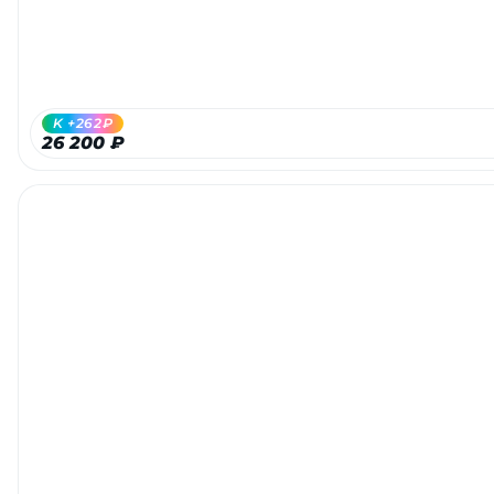
об оплате Плайтом
K +262₽
Остались вопросы?
25
26 200 ₽
8 800 302-02-51
plait.ru
раз в 2
недели