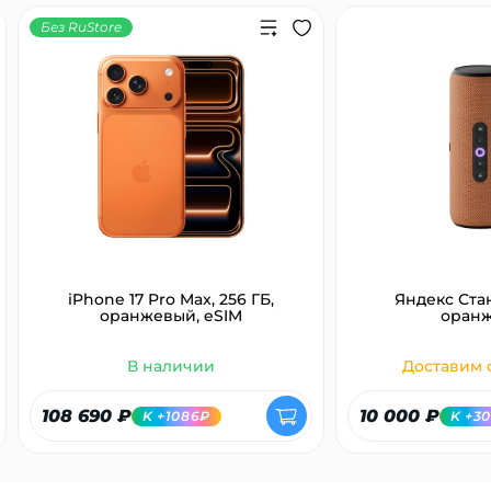
Без RuStore
iPhone 17 Pro Max, 256 ГБ,
Яндекс Ста
оранжевый, eSIM
оран
В наличии
Доставим с
108 690 ₽
10 000 ₽
K +1086₽
K +3