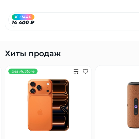
K +144₽
14 400 ₽
раз в 2 недели
Хиты продаж
Без RuStore