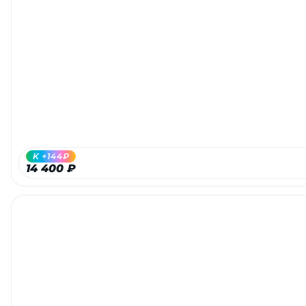
Добавляйте товары
в корзину
Оплачивайте сегодня только
25
% картой любого банка
Получайте товар
K +144₽
выбранный способом
14 400 ₽
Оставшиеся
75
% будут
списываться
с вашей карты
по
25
%
каждые 2 недели
Подробнее