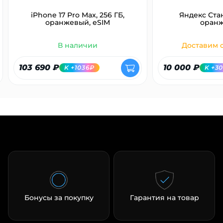
iPhone 17 Pro Max, 256 ГБ,
Яндекс Ста
оранжевый, eSIM
оран
В наличии
Доставим с
103 690 ₽
10 000 ₽
K +1036₽
K +3
Бонусы за покупку
Гарантия на товар