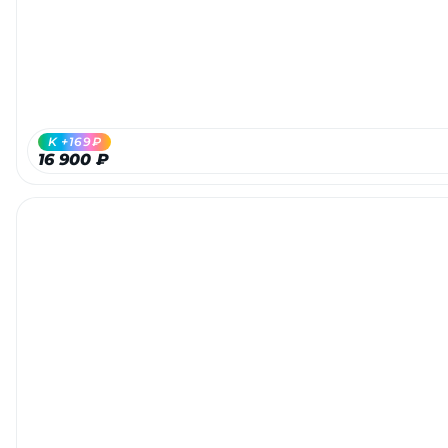
об оплате Плайтом
Остались вопросы?
25
K +169₽
8 800 302-02-51
16 900 ₽
plait.ru
раз в 2
недели