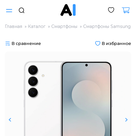
Главная
Каталог
Смартфоны
Смартфоны Samsung
Для клиентов всех банков
В сравнение
В избранное
Разбейте
оплату
на части
без переплат
График платежей
Сегодня
25
%