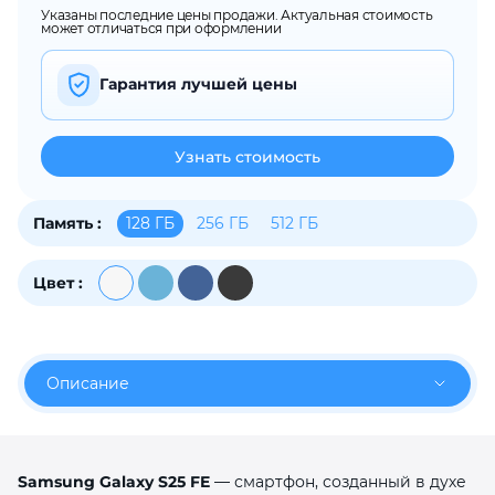
Указаны последние цены продажи. Актуальная стоимость
об оплате Плайтом
может отличаться при оформлении
Гарантия лучшей цены
Остались вопросы?
25
Узнать стоимость
8 800 302-02-51
plait.ru
раз в 2
недели
128 ГБ
256 ГБ
512 ГБ
Память :
Цвет :
Описание
Samsung Galaxy S25 FE
— смартфон, созданный в духе