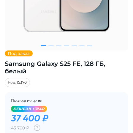
Добавляйте товары
в корзину
Оплачивайте сегодня только
25
% картой любого банка
Под заказ
Samsung Galaxy S25 FE, 128 ГБ,
Получайте товар
выбранный способом
белый
Код:
15370
Оставшиеся
75
% будут
списываться
с вашей карты
Последние цены
по
25
%
каждые 2 недели
KЕШБЭК +374₽
37 400 ₽
45 700 ₽
Подробнее