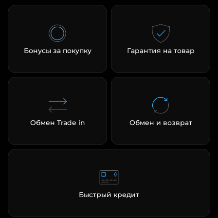
Добавляйте товары
в корзину
Бонусы за покупку
Гарантия на товар
Оплачивайте сегодня только
25
% картой любого банка
Получайте товар
выбранный способом
Обмен Trade in
Обмен и возврат
Оставшиеся
75
% будут
списываться
с вашей карты
по
25
%
каждые 2 недели
Быстрый кредит
Подробнее