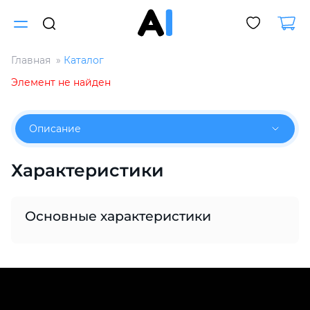
Главная
Каталог
Для клиентов всех банков
Элемент не найден
Разбейте
Описание
оплату
на части
без переплат
Характеристики
График платежей
Основные характеристики
Сегодня
25
%