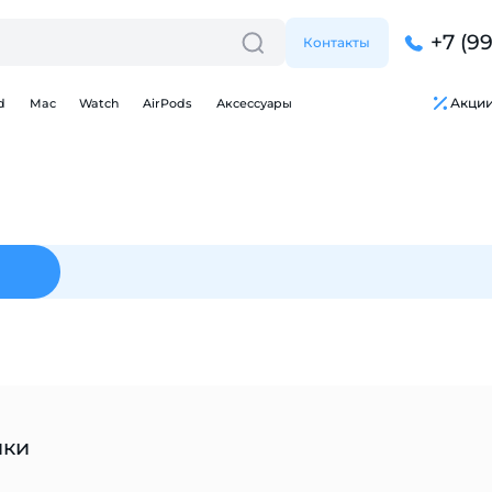
+7 (9
Контакты
Акци
d
Mac
Watch
AirPods
Аксессуары
Для клиентов всех банков
Разбейте
оплату
на части
без переплат
График платежей
ики