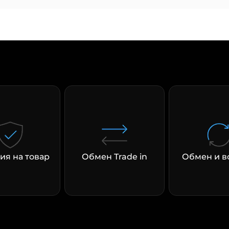
Сегодня
25
%
Добавляйте товары
в корзину
Оплачивайте сегодня только
25
% картой любого банка
ия на товар
Обмен Trade in
Обмен и в
Получайте товар
выбранный способом
Оставшиеся
75
% будут
списываться
с вашей карты
по
25
%
каждые 2 недели