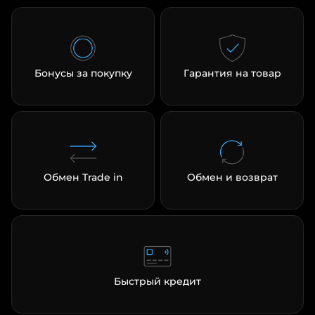
Добавляйте товары
в корзину
Бонусы за покупку
Гарантия на товар
Оплачивайте сегодня только
25
% картой любого банка
Получайте товар
выбранный способом
Обмен Trade in
Обмен и возврат
Оставшиеся
75
% будут
списываться
с вашей карты
по
25
%
каждые 2 недели
Быстрый кредит
Подробнее