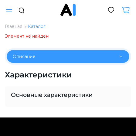
Главная
Каталог
Для клиентов всех банков
Элемент не найден
Разбейте
Описание
оплату
на части
без переплат
Характеристики
График платежей
Основные характеристики
Сегодня
25
%