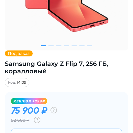
Добавляйте товары
в корзину
Оплачивайте сегодня только
25
% картой любого банка
Под заказ
Samsung Galaxy Z Flip 7, 256 ГБ,
Получайте товар
выбранный способом
коралловый
Код:
14109
Оставшиеся
75
% будут
списываться
с вашей карты
KЕШБЭК +759₽
по
25
%
каждые 2 недели
75 900 ₽
92 600 Р
Подробнее