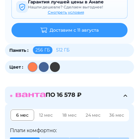
Гарантия лучшей цены в Анапе
об оплате Плайтом
Нашли дешевле? Сделаем выгоднее!
Смотреть условия
Доставим с 11 августа
Остались вопросы?
25
8 800 302-02-51
256 ГБ
512 ГБ
Память :
plait.ru
раз в 2
недели
Цвет :
ПО 16 578 ₽
6 мес
12 мес
18 мес
24 мес
36 мес
Плати комфортно: