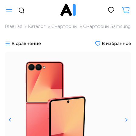
Главная
Каталог
Смартфоны
Смартфоны Samsung
Для клиентов всех банков
В сравнение
В избранное
Разбейте
оплату
на части
без переплат
График платежей
Сегодня
25
%