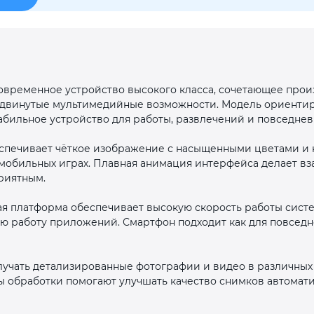
Оставшиеся
75
% будут
списываться
с вашей карты
по
25
%
каждые 2 недели
овременное устройство высокого класса, сочетающее прои
двинутые мультимедийные возможности. Модель ориентиро
Подробнее
об оплате Плайтом
абильное устройство для работы, развлечений и повседнев
спечивает чёткое изображение с насыщенными цветами и
и мобильных играх. Плавная анимация интерфейса делает в
риятным.
25
раз в 2
я платформа обеспечивает высокую скорость работы сист
Остались вопросы?
недели
ю работу приложений. Смартфон подходит как для повседне
8 800 302-02-51
plait.ru
лучать детализированные фотографии и видео в различных
 обработки помогают улучшать качество снимков автомати