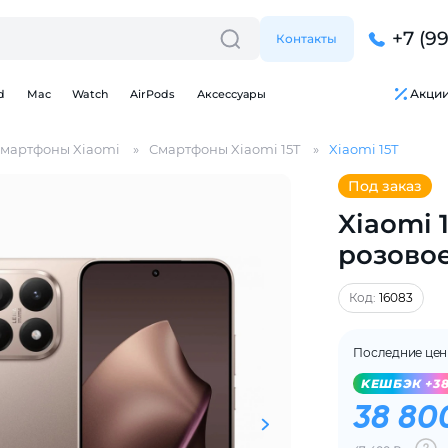
+7 (9
Контакты
Акци
d
Mac
Watch
AirPods
Аксессуары
мартфоны Xiaomi
Смартфоны Xiaomi 15T
Xiaomi 15Т
Под заказ
Xiaomi 1
розовое
Для клиентов всех банков
Код:
16083
Разбейте
оплату
Последние це
на части
без переплат
KЕШБЭК +3
38 80