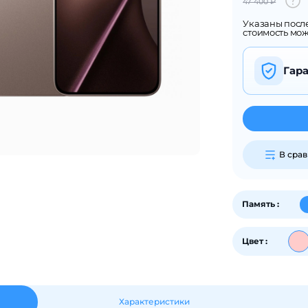
47 400 ₽
График платежей
Указаны посл
стоимость мо
Сегодня
25
%
Гар
Добавляйте товары
в корзину
В сра
Оплачивайте сегодня только
Память :
25
% картой любого банка
Цвет :
Получайте товар
выбранный способом
Характеристики