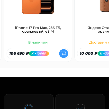
об оплате Плайтом
iPhone 17 Pro Max, 256 ГБ,
Яндекс Ста
Остались вопросы?
25
оранжевый, eSIM
оран
8 800 302-02-51
plait.ru
В наличии
Доставим с
раз в 2
недели
106 690 ₽
10 000 ₽
K +1066₽
K +3