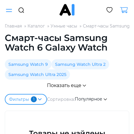
Главная
Каталог
Умные часы
Смарт-часы Samsung G
Для клиентов всех банков
Смарт-часы Samsung
Watch 6 Galaxy Watch
Разбейте
оплату
на части
Samsung Watch 9
Samsung Watch Ultra 2
без переплат
Samsung Watch Ultra 2025
Показать еще
График платежей
Популярное
Сортировка:
Фильтры
1
Сегодня
25
%
Товары не найдены