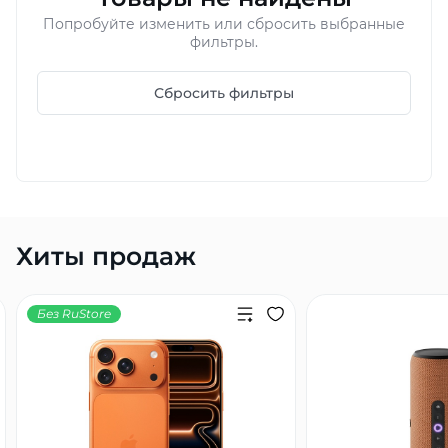
Попробуйте изменить или сбросить выбранные
Добавляйте товары
фильтры.
в корзину
Сбросить фильтры
Оплачивайте сегодня только
25
% картой любого банка
Получайте товар
выбранный способом
Хиты продаж
Оставшиеся
75
% будут
Без RuStore
списываться
с вашей карты
по
25
%
каждые 2 недели
Подробнее