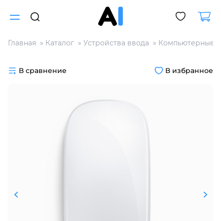
Главная
Каталог
Устройства ввода
Компьютерные 
Для клиентов всех банков
В сравнение
В избранное
Разбейте
оплату
на части
без переплат
График платежей
Сегодня
25
%