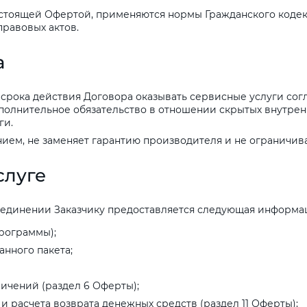
plait.ru
астоящей Офертой, применяются нормы Гражданского кодек
равовых актов.
а
срока действия Договора оказывать сервисные услуги сог
олнительное обязательство в отношении скрытых внутренни
ги.
ием, не заменяет гарантию производителя и не ограничива
раз в 2 недели
слуге
единении Заказчику предоставляется следующая информац
рограммы);
нного пакета;
ичений (раздел 6 Оферты);
и расчета возврата денежных средств (раздел 11 Оферты);