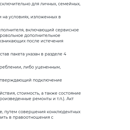
ключительно для личных, семейных,
 на условиях, изложенных в
Исполнителя, включающий сервисное
бровольное дополнительное
возникающих после истечения
тав пакета указан в разделе 4
треблении, либо уцененным,
одтверждающий подключение
ствия, стоимость, а также состояние
оизведенные ремонты и т.п.). Акт
те, путем совершения конклюдентных
пить в правоотношения с