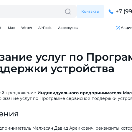
+7 (9
Контакты
Акци
d
Mac
Watch
AirPods
Аксессуары
зание услуг по Прогр
ддержки устройства
бой предложение
Индивидуального
предпринимателя
Мал
 оказание услуг по Программе сервисной поддержки устрой
ения
Для клиентов всех банков
Разбейте
оплату
приниматель Малхасян Давид Араикович, реквизиты которо