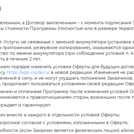
я
Получайте товар
выбранный способом
вленным, а Договор заключенным – с момента подписания 
ы стоимости Программы (полностью или в размере первог
Оставшиеся
75
% будут
списываться
. Услуги, не связанные с заменой аккумулятора (установка 
с вашей карты
по
25
%
каждые 2 недели
а приложений, резервное копирование), оказываются однок
во по замене аккумулятора (при соблюдении условий п. 4.
ь в течение 2 лет.
нем порядке изменять условия Оферты для будущих догов
есу
https://app-inside.ru/
в новой редакции. Изменения не ра
Подробнее
об оплате Плайтом
нений в силу, и не могут ухудшать положение Заказчиков,
 продолжает пользоваться условиями своей редакции Офе
ении и оплачивая Программу после изменения условий Оф
рименяется к правоотношениям сторон, возникшим после та
рждает и гарантирует:
25
раз в 2
ех вместе и каждого в отдельности условий Оферты;
Остались вопросы?
недели
оворочное согласие с условиями, изложенными в Оферте;
8 800 302-02-51
бности (если Заказчик является физическим лицом) и/или