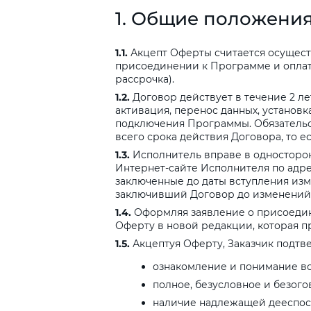
1.
Общие
положени
1.1.
Акцепт Оферты считается осущест
присоединении к Программе и оплат
рассрочка).
1.2.
Договор действует в течение 2 лет
активация, перенос данных, установк
подключения Программы. Обязательст
всего срока действия Договора, то ест
1.3.
Исполнитель вправе в односторон
Интернет-сайте Исполнителя по адр
заключенные до даты вступления изме
заключивший Договор до изменений,
1.4.
Оформляя заявление о присоедин
Оферту в новой редакции, которая п
1.5.
Акцептуя Оферту, Заказчик подтве
ознакомление и понимание вс
полное, безусловное и безог
наличие надлежащей дееспосо