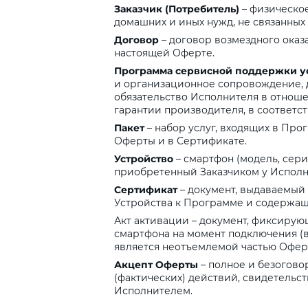
Заказчик
(Потребитель)
– физическо
домашних и иных нужд, не связанных
Договор
– договор возмездного оказ
настоящей Оферте.
Программа
сервисной
поддержки
у
и организационное сопровождение, 
обязательство Исполнителя в отноше
гарантии производителя, в соответс
Пакет
– набор услуг, входящих в Прог
Оферты и в Сертификате.
Устройство
– смартфон (модель, сер
приобретенный Заказчиком у Исполн
Сертификат
– документ, выдаваемый
Устройства к Программе и содержащи
Акт активации – документ, фиксирую
смартфона на момент подключения (вн
является неотъемлемой частью Офер
Акцепт
Оферты
– полное и безогов
(фактических) действий, свидетельс
Исполнителем.