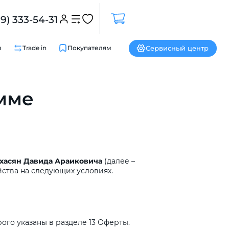
99) 333-54-31
Сервисный центр
и
Trade in
Покупателям
амме
Закрыть
хасян
Давида
Араиковича
(далее –
ства на следующих условиях.
го указаны в разделе 13 Оферты.