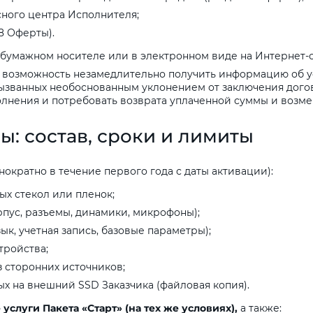
ного центра Исполнителя;
8 Оферты).
бумажном носителе или в электронном виде на Интернет-с
 возможность незамедлительно получить информацию об ус
званных необоснованным уклонением от заключения догово
полнения и потребовать возврата уплаченной суммы и возм
ы:
состав,
сроки
и
лимиты
нократно в течение первого года с даты активации):
ых стекол или пленок;
пус, разъемы, динамики, микрофоны);
ык, учетная запись, базовые параметры);
тройства;
 сторонних источников;
х на внешний SSD Заказчика (файловая копия).
е
услуги
Пакета
«Старт»
(на
тех
же
условиях),
а также: