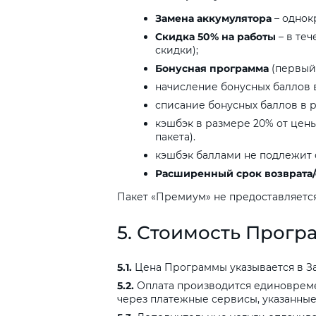
Замена
аккумулятора
– однокр
Скидка
50%
на
работы
– в теч
скидки);
Бонусная
программа
(первый 
начисление бонусных баллов 
списание бонусных баллов в р
кэшбэк в размере 20% от цены
пакета).
кэшбэк баллами не подлежит 
Расширенный
срок
возврата
Пакет «Премиум» не предоставляется
5.
Стоимость
Прогр
5.1.
Цена Программы указывается в Зая
5.2.
Оплата производится единоврем
через платежные сервисы, указанные