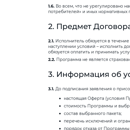
1.6.
Во всем, что не урегулировано н
потребителей» и иных нормативных п
2.
Предмет
Договор
2.1.
Исполнитель обязуется в течение 
наступлении условий – исполнить доп
обязуется оплатить и принимать услу
2.2.
Программа не является страхован
3.
Информация
об
у
3.1.
До подписания заявления о присо
настоящая Оферта (условия П
стоимость Программы и выбра
состав выбранного пакета;
перечень исключений и огран
порядок отказа от Программы 