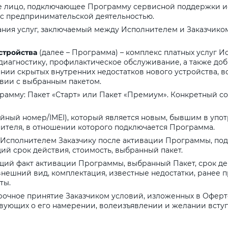
е лицо, подключающее Программу сервисной поддержки ис
на части
без переплат
 с предпринимательской деятельностью.
ания услуг, заключаемый между Исполнителем и Заказчиком
стройства
(далее – Программа) – комплекс платных услуг 
График платежей
диагностику, профилактическое обслуживание, а также до
нии скрытых внутренних недостатков нового устройства, 
твии с выбранным пакетом.
Сегодня
рамму: Пакет «Старт» или Пакет «Премиум». Конкретный сос
25
%
ийный номер/IMEI), который является новым, бывшим в упо
ителя, в отношении которого подключается Программа.
 Исполнителем Заказчику после активации Программы, п
й срок действия, стоимость, выбранный пакет.
Добавляйте товары
в корзину
щий факт активации Программы, выбранный Пакет, срок дей
ешний вид, комплектация, известные недостатки, ранее пр
ты.
орочное принятие Заказчиком условий, изложенных в Офер
Оплачивайте сегодня только
твующих о его намерении, волеизъявлении и желании всту
25
% картой любого банка