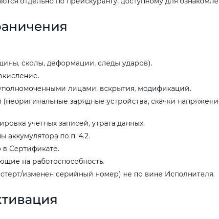
тся отдельно по прейскуранту, доступному для ознакомле
раничения
ны, сколы, деформации, следы ударов).
окисление.
уполномоченными лицами, вскрытия, модификаций.
(неоригинальные зарядные устройства, скачки напряжения,
ровка учетных записей, утрата данных.
 аккумулятора по п. 4.2.
 в Сертификате.
ющие на работоспособность.
терт/изменен серийный номер) не по вине Исполнителя.
ктивация