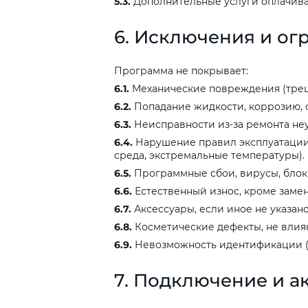
5.3.
Дополнительные услуги оплачиваю
6.
Исключения
и
ог
Программа не покрывает:
6.1.
Механические повреждения (трещи
6.2.
Попадание жидкости, коррозию, 
6.3.
Неисправности из-за ремонта не
6.4.
Нарушение правил эксплуатации 
среда, экстремальные температуры).
6.5.
Программные сбои, вирусы, блоки
6.6.
Естественный износ, кроме замены
6.7.
Аксессуары, если иное не указано
6.8.
Косметические дефекты, не влия
6.9.
Невозможность идентификации (с
7.
Подключение
и
а