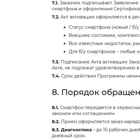
7.1.
Заказчик подписывает Заявление 
смартфона и оформления Сертификат
7.2.
Акт активации оформляется в ден
Статус смартфона (новый / б/у
Внешнее состояние, комплект
Все известные недостатки, р
Для б/у смартфонов – любые о
7.3.
Подписание Акта активации Заказ
Акте, не подлежат удовлетворению в
7.4.
Срок действия Программы начина
8.
Порядок
обраще
8.1.
Смартфон передается в сервисный ц
законом или соглашением.
8.2.
Прием оформляется заказ-нарядом
8.3.
Диагностика
– до 10 рабочих дне
дневный срок.