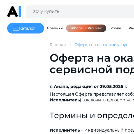
Каталог
Новинки
iPhone 17 Pro Max
iPhone
iPa
Главная
Оферта на оказание услуг
Оферта на ока
сервисной по
г.
Анапа,
редакция
от
29.05.2026
г.
Настоящая Оферта представляет со
Исполнитель
) заключить договор на
Термины
и
определ
Исполнитель
– Индивидуальный пред