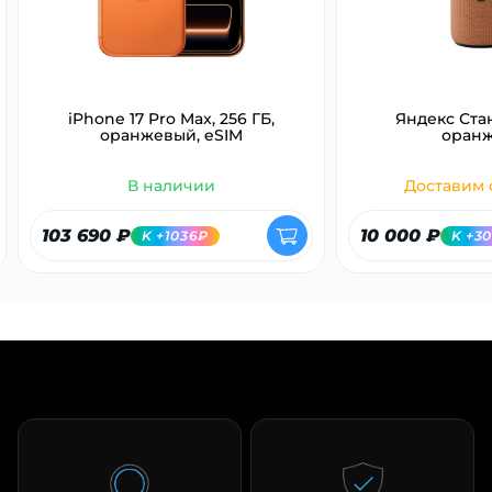
об оплате Плайтом
iPhone 17 Pro Max, 256 ГБ,
Яндекс Ста
Остались вопросы?
оранжевый, eSIM
оран
25
8 800 302-02-51
В наличии
Доставим с
plait.ru
раз в 2
недели
103 690 ₽
10 000 ₽
K +1036₽
K +3