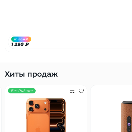
Добавляйте товары
в корзину
Оплачивайте сегодня только
K +64₽
25
% картой любого банка
1 290 ₽
Получайте товар
выбранный способом
Хиты продаж
Оставшиеся
75
% будут
Без RuStore
списываться
с вашей карты
по
25
%
каждые 2 недели
Подробнее