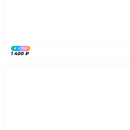
Добавляйте товары
в корзину
Оплачивайте сегодня только
25
% картой любого банка
K +70₽
1 400 ₽
Получайте товар
выбранный способом
Оставшиеся
75
% будут
списываться
с вашей карты
по
25
%
каждые 2 недели
Подробнее