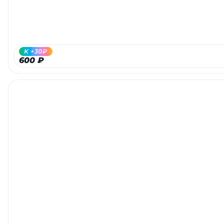
K +30₽
600 ₽