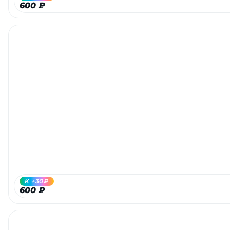
600 ₽
раз в 2 недели
K +30₽
600 ₽