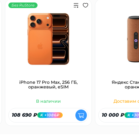
Без RuStore
iPhone 17 Pro Max, 256 ГБ,
Яндекс Ста
оранжевый, eSIM
оран
В наличии
Доставим с
108 690 ₽
10 000 ₽
K +1086₽
K +3