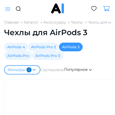
Главная
Каталог
Аксессуары
Чехлы
Чехлы для на
Для клиентов всех банков
Чехлы для AirPods 3
Разбейте
AirPods 4
AirPods Pro 2
AirPods 3
оплату
на части
AirPods Pro
AirPods Pro 3
без переплат
Популярное
Сортировка:
Фильтры
1
График платежей
Сегодня
25
%