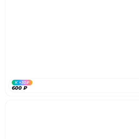
K +30₽
600 ₽