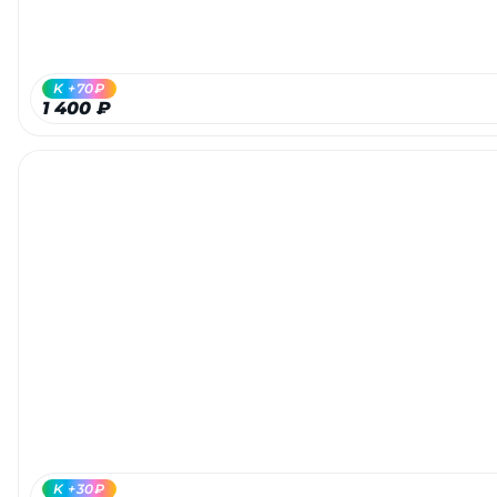
об оплате Плайтом
K +70₽
1 400 ₽
Остались вопросы?
25
8 800 302-02-51
plait.ru
раз в 2
недели
K +30₽