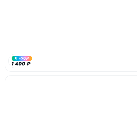
K +70₽
1 400 ₽