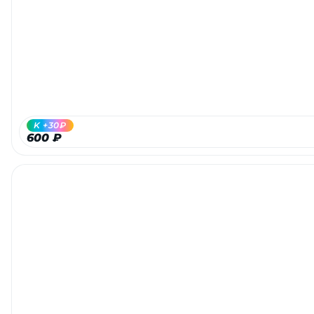
K +30₽
600 ₽