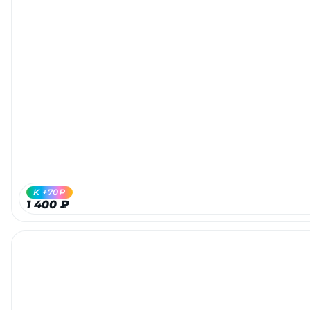
K +70₽
1 400 ₽