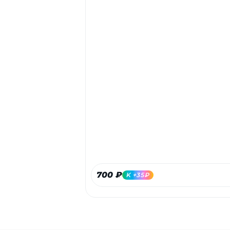
700 ₽
K +35₽