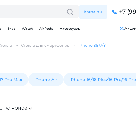
+7 (9
Контакты
Акци
d
Mac
Watch
AirPods
Аксессуары
Стёкла
Стекла для смартфонов
iPhone SE/7/8
/17 Pro Max
iPhone Air
iPhone 16/16 Plus/16 Pro/16 Pr
Для клиентов всех банков
Разбейте
оплату
опулярное
на части
без переплат