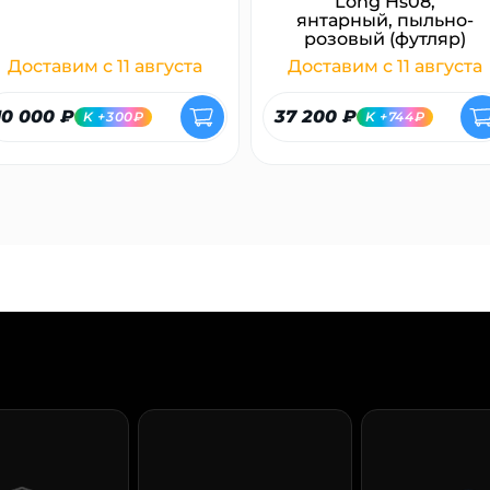
Long Hs08,
янтарный, пыльно-
розовый (футляр)
Доставим с 11 августа
Доставим с 11 августа
10 000 ₽
37 200 ₽
K +300₽
K +744₽