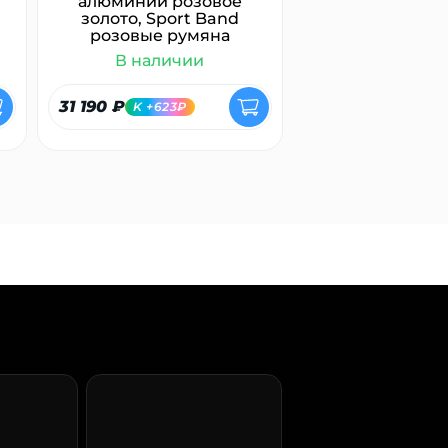
алюминий розовое
золото, Sport Band
розовые румяна
В наличии
В налич
31 190 ₽
7 400 ₽
K +623₽
K +148₽