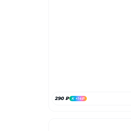
290 ₽
K +14₽