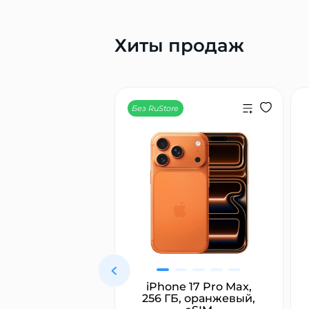
Хиты продаж
Без RuStore
ямитель для
iPhone 17 Pro Max,
с Dyson HT01
256 ГБ, оранжевый,