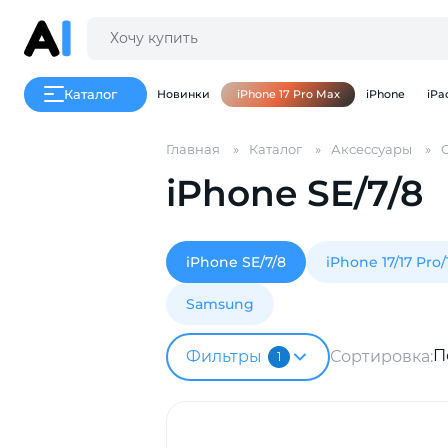
Каталог
Новинки
iPhone 17 Pro Max
iPhone
iPa
Главная
Каталог
Аксессуары
iPhone SE/7/8
iPhone SE/7/8
iPhone 17/17 Pro
Samsung
П
Фильтры
Сортировка:
1