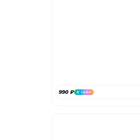
990 ₽
K +49₽