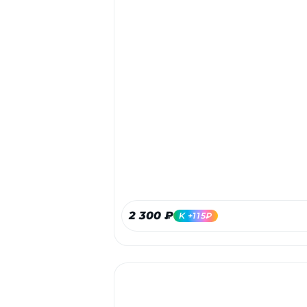
2 300 ₽
K +115₽