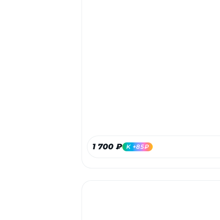
1 700 ₽
K +85₽