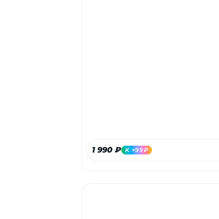
1 990 ₽
K +99₽