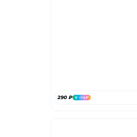
290 ₽
K +14₽