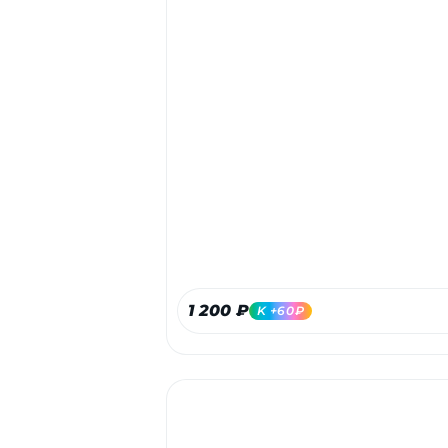
1 200 ₽
K +60₽