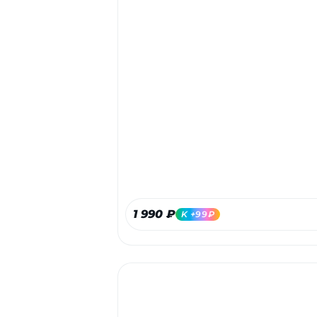
1 990 ₽
K +99₽