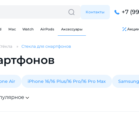
+7 (9
Контакты
Акци
d
Mac
Watch
AirPods
Аксессуары
Стёкла
Стекла для смартфонов
мартфонов
one Air
iPhone 16/16 Plus/16 Pro/16 Pro Max
Samsun
пулярное
Для клиентов всех банков
Разбейте
оплату