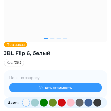
Добавляйте товары
в корзину
Оплачивайте сегодня только
25
% картой любого банка
Под заказ
JBL Flip 6, белый
Получайте товар
выбранный способом
Код:
13612
Оставшиеся
75
% будут
Цена по запросу
списываться
с вашей карты
по
25
%
каждые 2 недели
Узнать стоимость
Цвет :
Подробнее