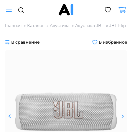
Главная
Каталог
Акустика
Акустика JBL
JBL Flip 6
Для клиентов всех банков
В сравнение
В избранное
Разбейте
оплату
на части
без переплат
График платежей
Сегодня
25
%