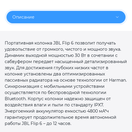
об оплате Плайтом
Описание
Остались вопросы?
25
Портативная колонка JBL Flip 6 позволит получать
8 800 302-02-51
удовольствие от громкого, чистого и мощного звука.
plait.ru
раз в 2
Динамик выходной мощностью 30 Вт в сочетании с
недели
сабвуфером передает насыщенный детализированный
звук. Для достижения глубоких низких частот в
колонке установлены два оптимизированных
пассивных радиатора на основе технологии от Harman.
Синхронизация с мобильными устройствами
осуществляется по беспроводной технологии
Bluetooth. Корпус колонки надежно защищен от
воздействия влаги и пыли по стандарту IPX7.
Энергоемкий аккумулятор емкостью 4800 мА*ч
гарантирует продолжительное время автономной
работы JBL Flip 6 – до 12 часов.