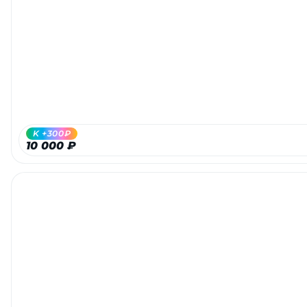
Добавляйте товары
в корзину
Оплачивайте сегодня только
25
% картой любого банка
K +300₽
Получайте товар
10 000 ₽
выбранный способом
Оставшиеся
75
% будут
списываться
с вашей карты
по
25
%
каждые 2 недели
Подробнее