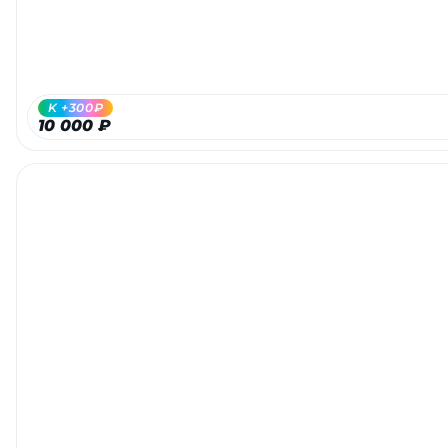
об оплате Плайтом
K +300₽
Остались вопросы?
10 000 ₽
25
8 800 302-02-51
plait.ru
раз в 2
недели