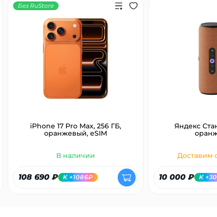
Без RuStore
iPhone 17 Pro Max, 256 ГБ,
Яндекс Ста
оранжевый, eSIM
оран
В наличии
Доставим с
108 690 ₽
10 000 ₽
K +1086₽
K +3