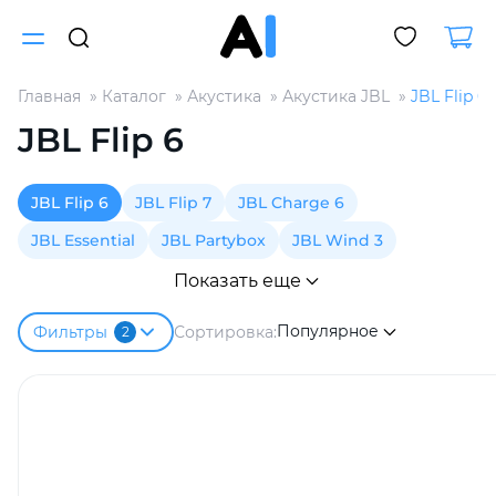
Главная
Каталог
Акустика
Акустика JBL
JBL Flip 6
Для клиентов всех банков
JBL Flip 6
Разбейте
JBL Flip 6
JBL Flip 7
JBL Charge 6
оплату
на части
JBL Essential
JBL Partybox
JBL Wind 3
без переплат
Показать еще
Популярное
Сортировка:
Фильтры
2
График платежей
Сегодня
25
%