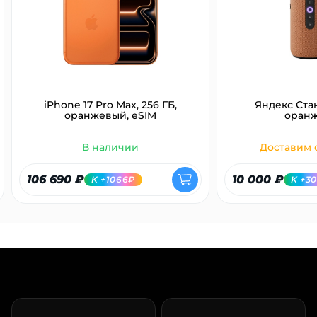
об оплате Плайтом
Остались вопросы?
25
8 800 302-02-51
iPhone 17 Pro Max, 256 ГБ,
Яндекс Ста
оранжевый, eSIM
оран
plait.ru
раз в 2
недели
В наличии
Доставим с
106 690 ₽
10 000 ₽
K +1066₽
K +3