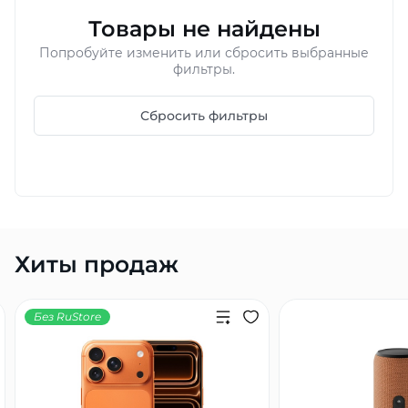
Товары не найдены
Добавляйте товары
в корзину
Попробуйте изменить или сбросить выбранные
фильтры.
Оплачивайте сегодня только
Сбросить фильтры
25
% картой любого банка
Получайте товар
выбранный способом
Хиты продаж
Оставшиеся
75
% будут
списываться
с вашей карты
по
25
%
каждые 2 недели
Без RuStore
Подробнее