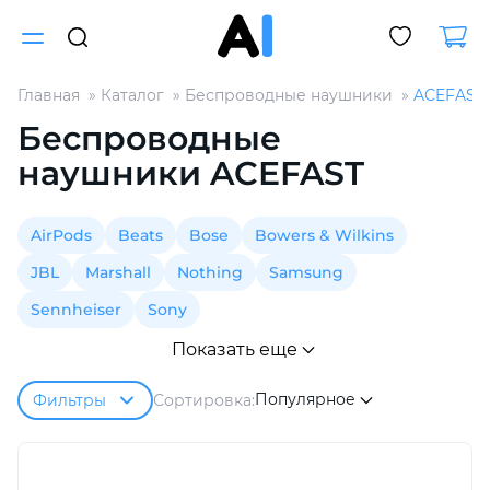
Главная
Каталог
Беспроводные наушники
ACEFAST
Для клиентов всех банков
Беспроводные
наушники ACEFAST
Разбейте
оплату
на части
AirPods
Beats
Bose
Bowers & Wilkins
без переплат
JBL
Marshall
Nothing
Samsung
Sennheiser
Sony
График платежей
Показать еще
Популярное
Сортировка:
Фильтры
Сегодня
25
%