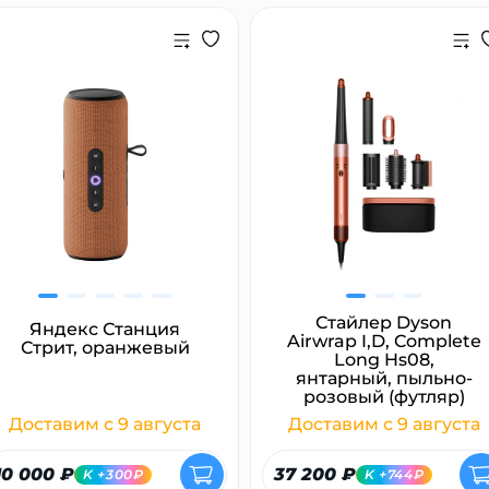
раз в 2 недели
Стайлер Dyson
Яндекс Станция
Airwrap I,D, Complete
Стрит, оранжевый
Long Hs08,
янтарный, пыльно-
розовый (футляр)
Доставим с 9 августа
Доставим с 9 августа
10 000 ₽
37 200 ₽
K +300₽
K +744₽