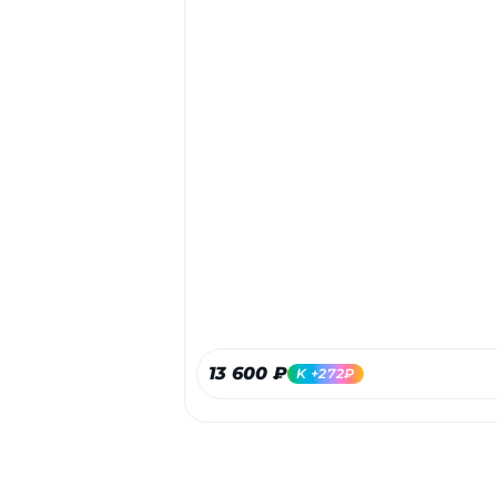
13 600 ₽
K +272₽