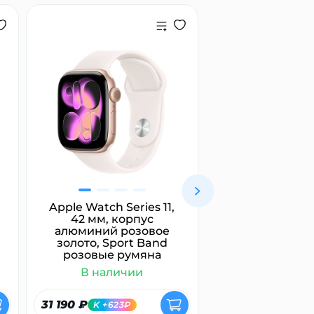
Apple Watch Series 11,
Marshall Maj
42 мм, корпус
белый
алюминий розовое
золото, Sport Band
розовые румяна
В наличии
В налич
31 190 ₽
7 400 ₽
K +623₽
K +148₽