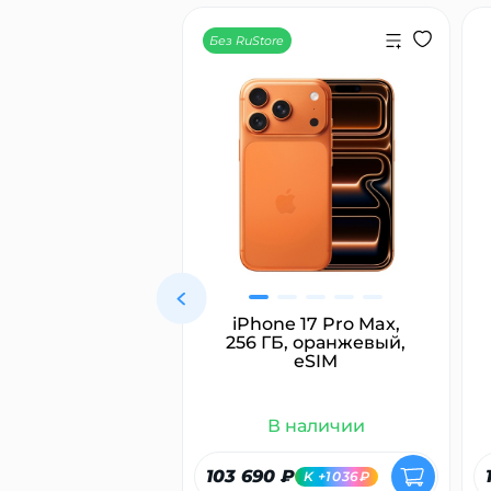
Без RuStore
ямитель для
iPhone 17 Pro Max,
с Dyson HT01
256 ГБ, оранжевый,
rait, розовый/
eSIM
овое золото
 наличии
В наличии
₽
103 690 ₽
K +628₽
K +1036₽