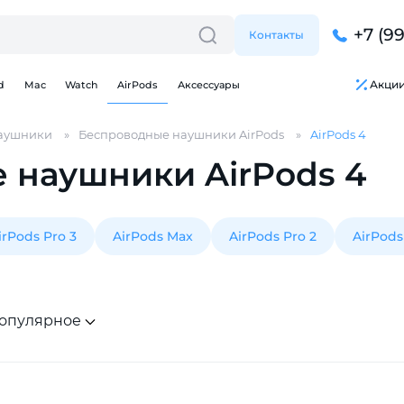
+7 (9
Контакты
Акци
d
Mac
Watch
AirPods
Аксессуары
аушники
Беспроводные наушники AirPods
AirPods 4
 наушники AirPods 4
irPods Pro 3
AirPods Max
AirPods Pro 2
AirPods
Для клиентов всех банков
Разбейте
оплату
опулярное
на части
без переплат