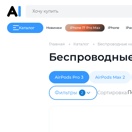
Каталог
Новинки
iPhone 17 Pro Max
iPhone
iPa
Главная
Каталог
Беспроводные н
Беспроводные 
AirPods Pro 3
AirPods Max 2
П
Фильтры
Сортировка:
2