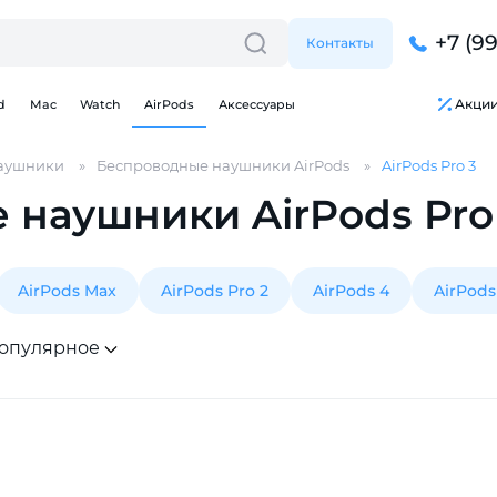
+7 (9
Контакты
Акци
d
Mac
Watch
AirPods
Аксессуары
аушники
Беспроводные наушники AirPods
AirPods Pro 3
наушники AirPods Pro
AirPods Max
AirPods Pro 2
AirPods 4
AirPods
опулярное
Для клиентов всех банков
Разбейте
оплату