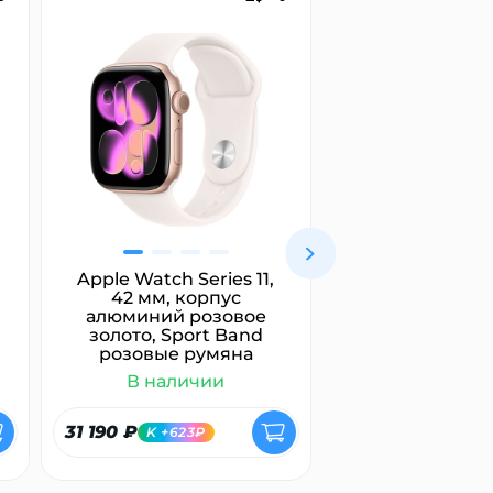
Apple Watch Series 11,
Marshall Maj
42 мм, корпус
белый
алюминий розовое
золото, Sport Band
розовые румяна
В наличии
В налич
31 190 ₽
7 400 ₽
K +623₽
K +148₽