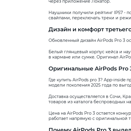
через приложение Локатор.
Наушники получили рейтинг IP57 - п
свайпами, переключать треки и реж
Дизайн и комфорт третьег
Обновленный дизайн AirPods Pro 3 о
Белый глянцевый корпус кейса и на
в кармане или сумке. Оригинал AirPo
Оригинальные AirPods Pro 3
Где купить AirPods pro 3? App-inside
модели поколения 2025 года по выгод
Доставка осуществляется в Сочи, Кра
товаров из каталога беспроводных н
Цена на AirPods Pro 3 остается конк
работает напрямую с оригинальной т
Почему AirPods Pro 3 выд