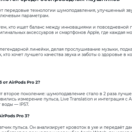
ает передовые технологии шумоподавления, улучшенный зву
ключевым параметрам.
 тем, кто ищет баланс между инновациями и повседневной п
гинальных аксессуаров и смартфонов Apple, где каждая м
 легендарной линейки, делая прослушивание музыки, подк
, кто хочет лучшего качества звука и заботы о здоровье в
3 от AirPods Pro 2?
ят второе поколение: шумоподавление стало в 2 раза лучше
ились измерение пульса, Live Translation и интеграция с Ap
 воды — IP57.
irPods Pro 3?
датчик пульса. Он анализирует кровоток в ухе и передаёт 