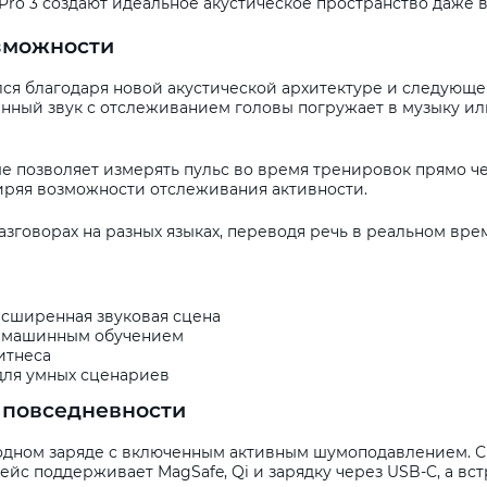
 Pro 3 создают идеальное акустическое пространство даже 
озможности
ился благодаря новой акустической архитектуре и следующе
ный звук с отслеживанием головы погружает в музыку и
е позволяет измерять пульс во время тренировок прямо ч
иряя возможности отслеживания активности.
разговорах на разных языках, переводя речь в реальном вре
асширенная звуковая сцена
 машинным обучением
итнеса
 для умных сценариев
в повседневности
на одном заряде с включенным активным шумоподавлением. 
ейс поддерживает MagSafe, Qi и зарядку через USB-C, а в