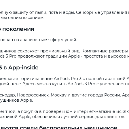
олную защиту от пыли, пота и воды. Сенсорные управления
имы одним касанием.
о поколения
снован на анализе тысяч форм ушей.
ушников сохраняет премиальный вид. Компактные размеры
ds 3 Pro продолжают традиции Apple - простота и высокое 
 в App-inside
 предлагает оригинальные AirPods Pro 3 с полной гарантией 
ной цене. Здесь можно купить AirPods 3 Pro с уверенность
снодар, Новороссийск, Москву и другие города России. App-
аушников Apple.
урентной, а покупка в проверенном интернет-магазине исклю
ехникой Apple, обеспечивая лучший сервис для клиентов.
еляются среди беспроводных наушников