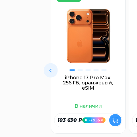
ямитель для
iPhone 17 Pro Max,
с Dyson HT01
256 ГБ, оранжевый,
rait, розовый/
eSIM
овое золото
 наличии
В наличии
₽
103 690 ₽
K +628₽
K +1036₽