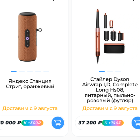
plait.ru
раз в 2 недели
Стайлер Dyson
Яндекс Станция
Airwrap I,D, Complete
Стрит, оранжевый
Long Hs08,
янтарный, пыльно-
розовый (футляр)
Доставим с 9 августа
Доставим с 9 августа
10 000 ₽
37 200 ₽
K +300₽
K +744₽