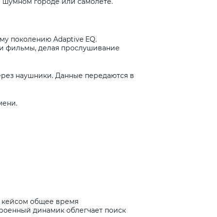
в шумном городе или самолете.
му поколению Adaptive EQ.
ли фильмы, делая прослушивание
ерез наушники. Данные передаются в
мени.
С кейсом общее время
строенный динамик облегчает поиск