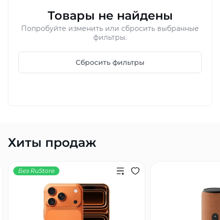
Товары не найдены
Добавляйте товары
в корзину
Попробуйте изменить или сбросить выбранные
фильтры.
Оплачивайте сегодня только
Сбросить фильтры
25
% картой любого банка
Получайте товар
выбранный способом
Хиты продаж
Оставшиеся
75
% будут
списываться
с вашей карты
по
25
%
каждые 2 недели
Без RuStore
Подробнее