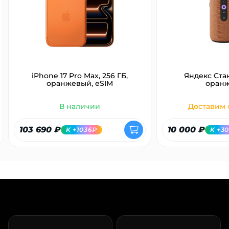
об оплате Плайтом
Остались вопросы?
25
8 800 302-02-51
iPhone 17 Pro Max, 256 ГБ,
Яндекс Ста
оранжевый, eSIM
оран
plait.ru
раз в 2
недели
В наличии
Доставим с
103 690 ₽
10 000 ₽
K +1036₽
K +3