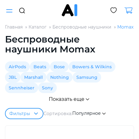
Главная
Каталог
Беспроводные наушники
Momax
Для клиентов всех банков
Беспроводные
наушники Momax
Разбейте
оплату
на части
AirPods
Beats
Bose
Bowers & Wilkins
без переплат
JBL
Marshall
Nothing
Samsung
Sennheiser
Sony
График платежей
Показать еще
Популярное
Сортировка:
Фильтры
Сегодня
25
%